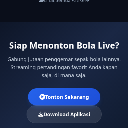
Lihat Semua Artikel
Siap Menonton Bola Live?
Gabung jutaan penggemar sepak bola lainnya.
Streaming pertandingan favorit Anda kapan
saja, di mana saja.
Tonton Sekarang
Download Aplikasi