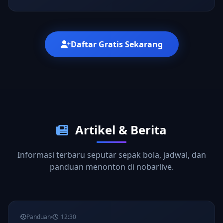
Daftar Gratis Sekarang
Artikel & Berita
Informasi terbaru seputar sepak bola, jadwal, dan
panduan menonton di nobarlive.
Panduan
12:30