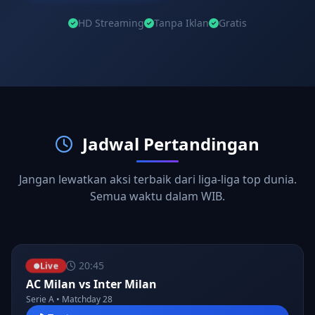
HD Streaming
Tanpa Iklan
Gratis
Jadwal Pertandingan
Jangan lewatkan aksi terbaik dari liga-liga top dunia.
Semua waktu dalam WIB.
20:45
Live
AC Milan vs Inter Milan
Serie A • Matchday 28