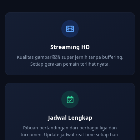
Streaming HD
Kualitas gambar高清 super jernih tanpa buffering.
Setiap gerakan pemain terlihat nyata.
Jadwal Lengkap
Ribuan pertandingan dari berbagai liga dan
turnamen. Update jadwal real-time setiap hari.