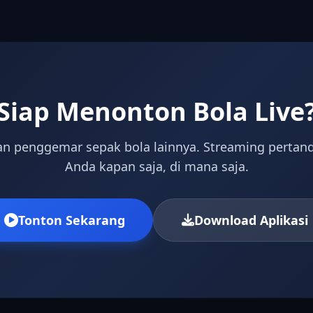
Siap Menonton Bola Live
n penggemar sepak bola lainnya. Streaming pertand
Anda kapan saja, di mana saja.
Tonton Sekarang
Download Aplikasi