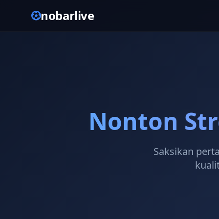
nobarlive
Nonton Str
Saksikan pert
kuali