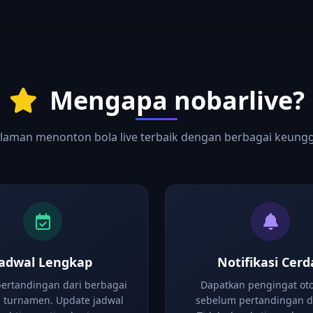
Mengapa nobarlive?
laman menonton bola live terbaik dengan berbagai keunggu
Jadwal Lengkap
Notifikasi Cerd
ertandingan dari berbagai
Dapatkan pengingat ot
n turnamen. Update jadwal
sebelum pertandingan d