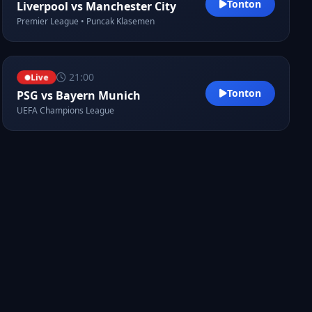
Tonton
Liverpool vs Manchester City
Premier League • Puncak Klasemen
21:00
Live
Tonton
PSG vs Bayern Munich
UEFA Champions League