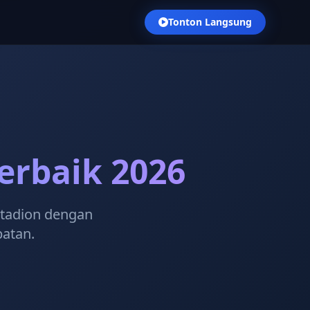
Tonton Langsung
erbaik 2026
stadion dengan
batan.