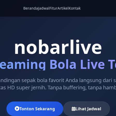
Beranda
Jadwal
Fitur
Artikel
Kontak
nobarlive
eaming Bola Live T
andingan sepak bola favorit Anda langsung dari 
tas HD super jernih. Tanpa buffering, tanpa ham
Tonton Sekarang
Lihat Jadwal