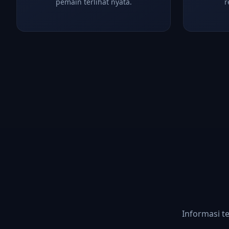
pemain terlihat nyata.
r
Informasi t