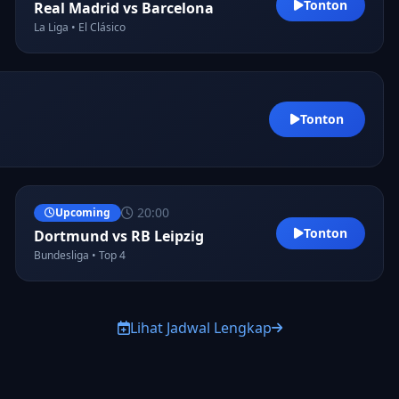
Tonton
Real Madrid vs Barcelona
La Liga • El Clásico
Tonton
20:00
Upcoming
Tonton
Dortmund vs RB Leipzig
Bundesliga • Top 4
Lihat Jadwal Lengkap