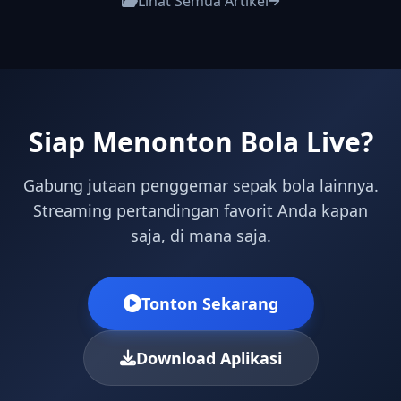
Lihat Semua Artikel
Siap Menonton Bola Live?
Gabung jutaan penggemar sepak bola lainnya.
Streaming pertandingan favorit Anda kapan
saja, di mana saja.
Tonton Sekarang
Download Aplikasi