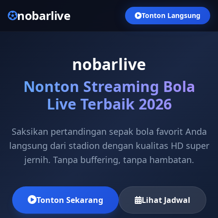
nobarlive
Tonton Langsung
nobarlive
Nonton Streaming Bola
Live Terbaik 2026
Saksikan pertandingan sepak bola favorit Anda
langsung dari stadion dengan kualitas HD super
jernih. Tanpa buffering, tanpa hambatan.
Tonton Sekarang
Lihat Jadwal