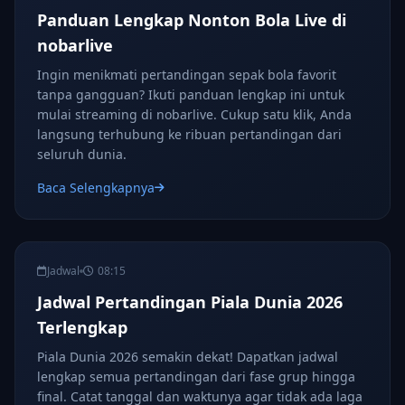
Panduan Lengkap Nonton Bola Live di
nobarlive
Ingin menikmati pertandingan sepak bola favorit
tanpa gangguan? Ikuti panduan lengkap ini untuk
mulai streaming di nobarlive. Cukup satu klik, Anda
langsung terhubung ke ribuan pertandingan dari
seluruh dunia.
Baca Selengkapnya
Jadwal
08:15
Jadwal Pertandingan Piala Dunia 2026
Terlengkap
Piala Dunia 2026 semakin dekat! Dapatkan jadwal
lengkap semua pertandingan dari fase grup hingga
final. Catat tanggal dan waktunya agar tidak ada laga