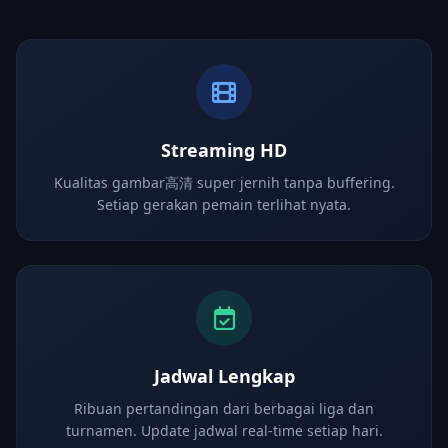
Streaming HD
Kualitas gambar高清 super jernih tanpa buffering.
Setiap gerakan pemain terlihat nyata.
Jadwal Lengkap
Ribuan pertandingan dari berbagai liga dan
turnamen. Update jadwal real-time setiap hari.