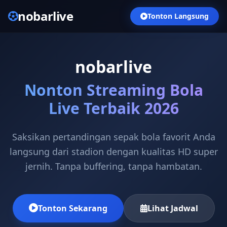
nobarlive
Tonton Langsung
nobarlive
Nonton Streaming Bola
Live Terbaik 2026
Saksikan pertandingan sepak bola favorit Anda
langsung dari stadion dengan kualitas HD super
jernih. Tanpa buffering, tanpa hambatan.
Tonton Sekarang
Lihat Jadwal