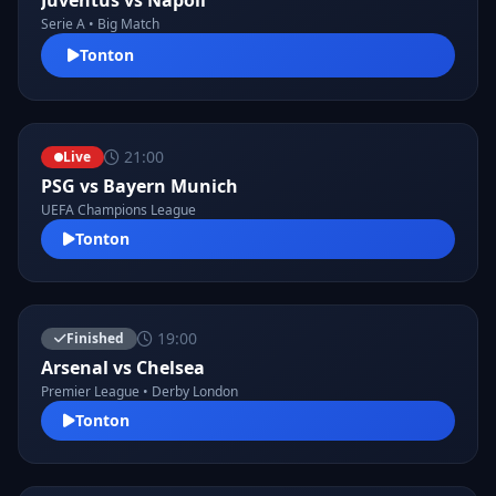
Juventus vs Napoli
Serie A • Big Match
Tonton
21:00
Live
PSG vs Bayern Munich
UEFA Champions League
Tonton
19:00
Finished
Arsenal vs Chelsea
Premier League • Derby London
Tonton