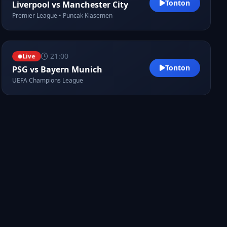
Tonton
Liverpool vs Manchester City
Premier League • Puncak Klasemen
21:00
Live
Tonton
PSG vs Bayern Munich
UEFA Champions League