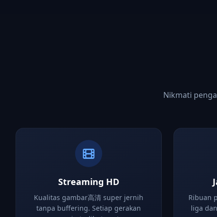
Nikmati penga
Streaming HD
Kualitas gambar高清 super jernih
Ribuan p
tanpa buffering. Setiap gerakan
liga da