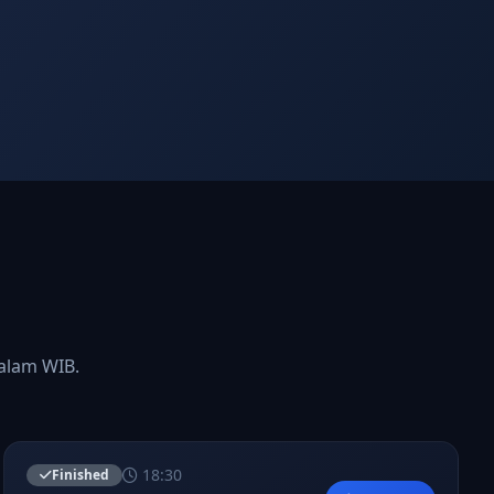
dalam WIB.
18:30
Finished