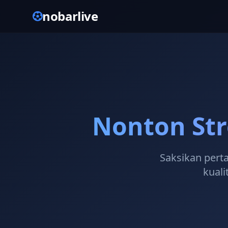
nobarlive
Nonton Str
Saksikan pert
kuali