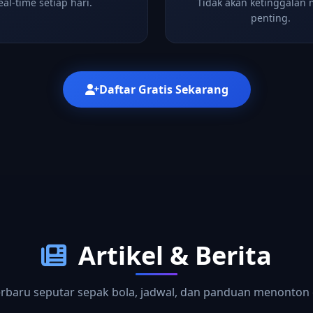
eal-time setiap hari.
Tidak akan ketinggalan
penting.
Daftar Gratis Sekarang
Artikel & Berita
erbaru seputar sepak bola, jadwal, dan panduan menonton d