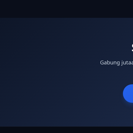
Gabung jutaa