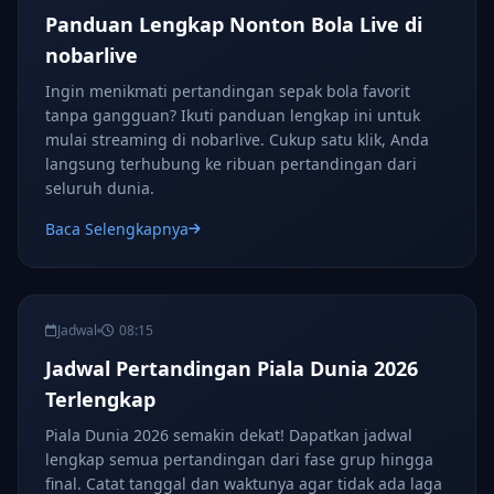
Panduan Lengkap Nonton Bola Live di
nobarlive
Ingin menikmati pertandingan sepak bola favorit
tanpa gangguan? Ikuti panduan lengkap ini untuk
mulai streaming di nobarlive. Cukup satu klik, Anda
langsung terhubung ke ribuan pertandingan dari
seluruh dunia.
Baca Selengkapnya
Jadwal
08:15
Jadwal Pertandingan Piala Dunia 2026
Terlengkap
Piala Dunia 2026 semakin dekat! Dapatkan jadwal
lengkap semua pertandingan dari fase grup hingga
final. Catat tanggal dan waktunya agar tidak ada laga