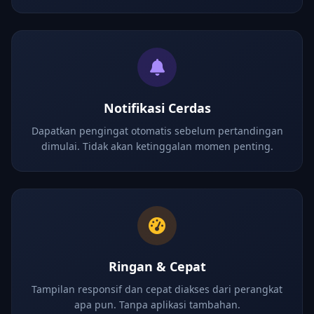
Notifikasi Cerdas
Dapatkan pengingat otomatis sebelum pertandingan
dimulai. Tidak akan ketinggalan momen penting.
Ringan & Cepat
Tampilan responsif dan cepat diakses dari perangkat
apa pun. Tanpa aplikasi tambahan.