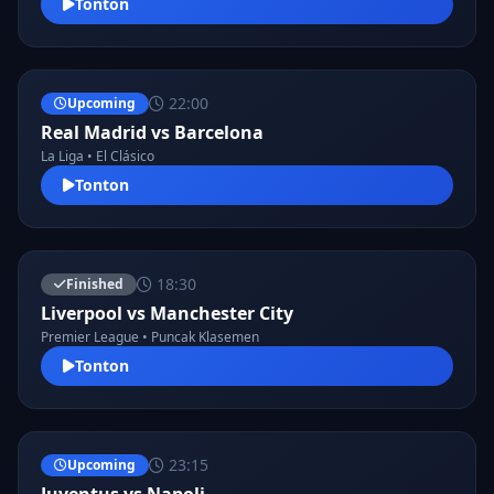
Tonton
22:00
Upcoming
Real Madrid vs Barcelona
La Liga • El Clásico
Tonton
18:30
Finished
Liverpool vs Manchester City
Premier League • Puncak Klasemen
Tonton
23:15
Upcoming