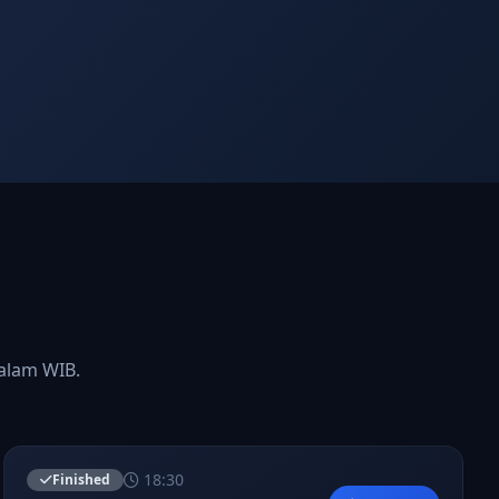
dalam WIB.
18:30
Finished