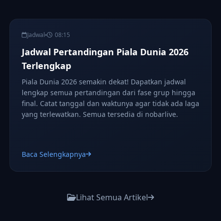
Jadwal
08:15
Jadwal Pertandingan Piala Dunia 2026
Terlengkap
Piala Dunia 2026 semakin dekat! Dapatkan jadwal
lengkap semua pertandingan dari fase grup hingga
final. Catat tanggal dan waktunya agar tidak ada laga
yang terlewatkan. Semua tersedia di nobarlive.
Baca Selengkapnya
Lihat Semua Artikel