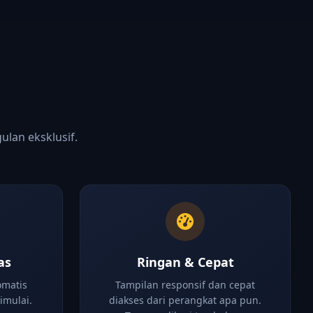
lan eksklusif.
as
Ringan & Cepat
omatis
Tampilan responsif dan cepat
imulai.
diakses dari perangkat apa pun.