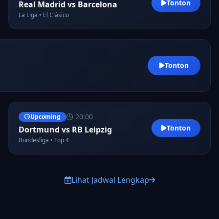
Tonton
Real Madrid vs Barcelona
La Liga • El Clásico
Tonton
20:00
Upcoming
Tonton
Dortmund vs RB Leipzig
Bundesliga • Top 4
Lihat Jadwal Lengkap