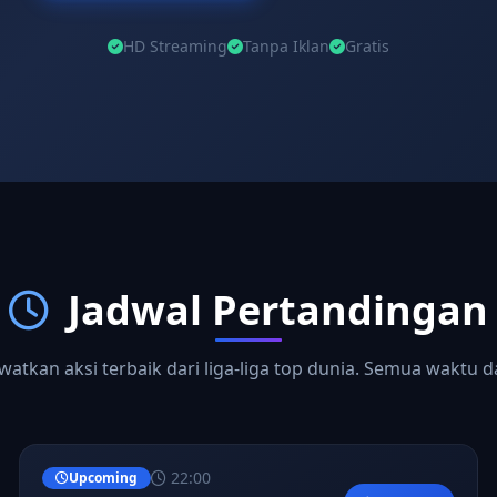
HD Streaming
Tanpa Iklan
Gratis
Jadwal Pertandingan
watkan aksi terbaik dari liga-liga top dunia. Semua waktu 
22:00
Upcoming