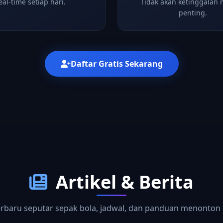
eal-time setiap hari.
Tidak akan ketinggalan
penting.
Daftar Gratis Sekarang
Artikel & Berita
erbaru seputar sepak bola, jadwal, dan panduan menonton d