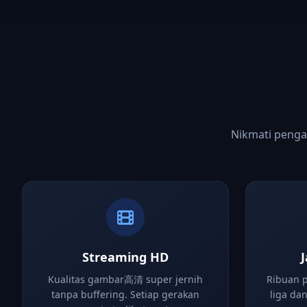
Nikmati penga
Streaming HD
Kualitas gambar高清 super jernih
Ribuan p
tanpa buffering. Setiap gerakan
liga da