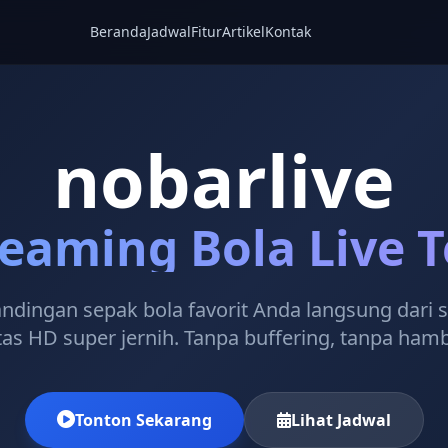
Beranda
Jadwal
Fitur
Artikel
Kontak
nobarlive
eaming Bola Live T
andingan sepak bola favorit Anda langsung dari 
tas HD super jernih. Tanpa buffering, tanpa ham
Tonton Sekarang
Lihat Jadwal