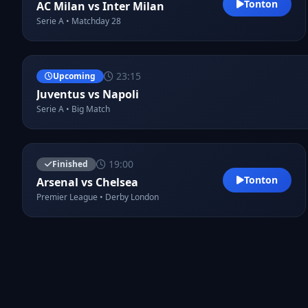
Tonton
AC Milan vs Inter Milan
Serie A • Matchday 28
23:15
Upcoming
Juventus vs Napoli
Serie A • Big Match
19:00
Finished
Tonton
Arsenal vs Chelsea
Premier League • Derby London