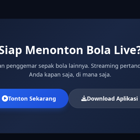
Siap Menonton Bola Live
n penggemar sepak bola lainnya. Streaming pertand
Anda kapan saja, di mana saja.
Tonton Sekarang
Download Aplikasi