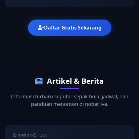
Daftar Gratis Sekarang
Artikel & Berita
Informasi terbaru seputar sepak bola, jadwal, dan
panduan menonton di nobarlive.
Panduan
12:30