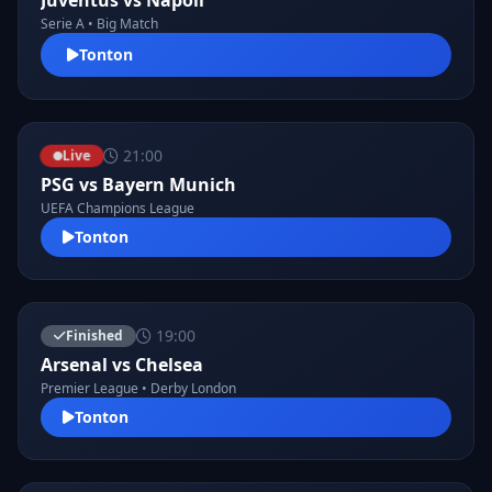
Juventus vs Napoli
Serie A • Big Match
Tonton
21:00
Live
PSG vs Bayern Munich
UEFA Champions League
Tonton
19:00
Finished
Arsenal vs Chelsea
Premier League • Derby London
Tonton