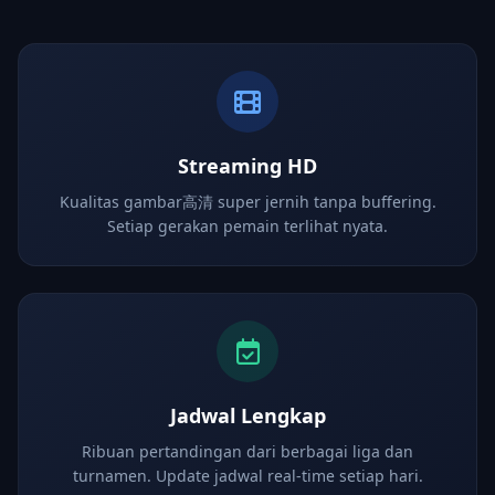
Streaming HD
Kualitas gambar高清 super jernih tanpa buffering.
Setiap gerakan pemain terlihat nyata.
Jadwal Lengkap
Ribuan pertandingan dari berbagai liga dan
turnamen. Update jadwal real-time setiap hari.