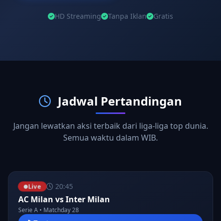
HD Streaming
Tanpa Iklan
Gratis
Jadwal Pertandingan
Jangan lewatkan aksi terbaik dari liga-liga top dunia.
Semua waktu dalam WIB.
20:45
Live
AC Milan vs Inter Milan
Serie A • Matchday 28