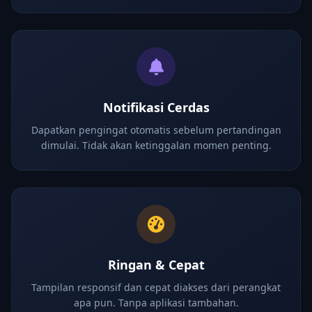
Notifikasi Cerdas
Dapatkan pengingat otomatis sebelum pertandingan
dimulai. Tidak akan ketinggalan momen penting.
Ringan & Cepat
Tampilan responsif dan cepat diakses dari perangkat
apa pun. Tanpa aplikasi tambahan.