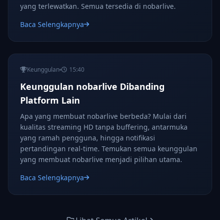
yang terlewatkan. Semua tersedia di nobarlive.
Baca Selengkapnya
Keunggulan
15:40
Keunggulan nobarlive Dibanding
Platform Lain
Apa yang membuat nobarlive berbeda? Mulai dari
kualitas streaming HD tanpa buffering, antarmuka
yang ramah pengguna, hingga notifikasi
pertandingan real-time. Temukan semua keunggulan
yang membuat nobarlive menjadi pilihan utama.
Baca Selengkapnya