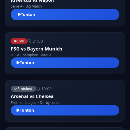
Juventus vs Napoli
Serie A • Big Match
Tonton
21:00
Live
PSG vs Bayern Munich
UEFA Champions League
Tonton
19:00
Finished
Arsenal vs Chelsea
Premier League • Derby London
Tonton