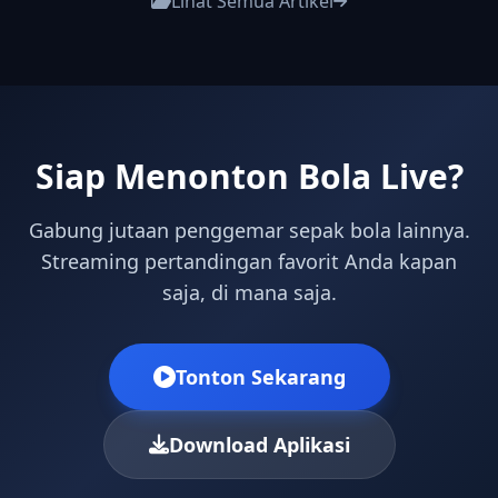
Lihat Semua Artikel
Siap Menonton Bola Live?
Gabung jutaan penggemar sepak bola lainnya.
Streaming pertandingan favorit Anda kapan
saja, di mana saja.
Tonton Sekarang
Download Aplikasi