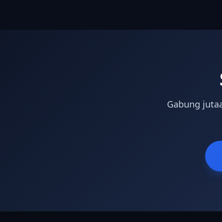
Gabung jutaa