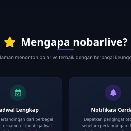
Mengapa nobarlive?
laman menonton bola live terbaik dengan berbagai keunggu
Jadwal Lengkap
Notifikasi Cerd
ertandingan dari berbagai
Dapatkan pengingat ot
n turnamen. Update jadwal
sebelum pertandingan d