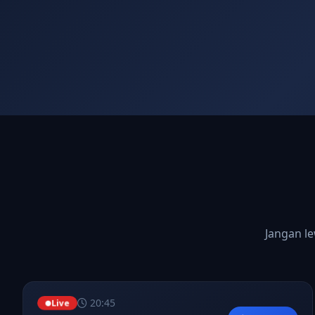
Jangan le
20:45
Live