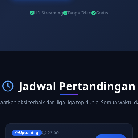
HD Streaming
Tanpa Iklan
Gratis
Jadwal Pertandingan
watkan aksi terbaik dari liga-liga top dunia. Semua waktu 
22:00
Upcoming