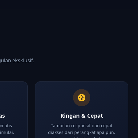
lan eksklusif.
as
Ringan & Cepat
omatis
Tampilan responsif dan cepat
imulai.
diakses dari perangkat apa pun.