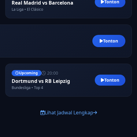
Tonton
Real Madrid vs Barcelona
La Liga • El Clásico
Tonton
20:00
Upcoming
Tonton
Dortmund vs RB Leipzig
Bundesliga • Top 4
Lihat Jadwal Lengkap