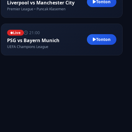
Tonton
Liverpool vs Manchester City
Premier League • Puncak Klasemen
21:00
Live
Tonton
PSG vs Bayern Munich
UEFA Champions League