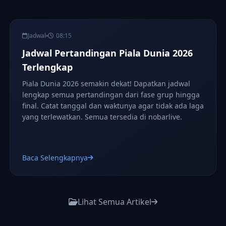
Jadwal
08:15
Jadwal Pertandingan Piala Dunia 2026
Terlengkap
Piala Dunia 2026 semakin dekat! Dapatkan jadwal
lengkap semua pertandingan dari fase grup hingga
final. Catat tanggal dan waktunya agar tidak ada laga
yang terlewatkan. Semua tersedia di nobarlive.
Baca Selengkapnya
Lihat Semua Artikel