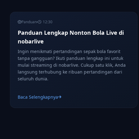
Panduan
12:30
Panduan Lengkap Nonton Bola Live di
nobarlive
Ingin menikmati pertandingan sepak bola favorit
tanpa gangguan? Ikuti panduan lengkap ini untuk
mulai streaming di nobarlive. Cukup satu klik, Anda
langsung terhubung ke ribuan pertandingan dari
seluruh dunia.
Baca Selengkapnya