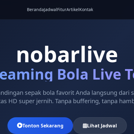
Beranda
Jadwal
Fitur
Artikel
Kontak
nobarlive
eaming Bola Live T
andingan sepak bola favorit Anda langsung dari 
tas HD super jernih. Tanpa buffering, tanpa ham
Tonton Sekarang
Lihat Jadwal