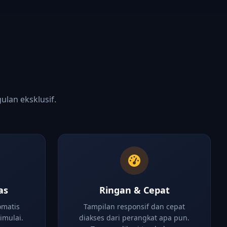
lan eksklusif.
as
Ringan & Cepat
omatis
Tampilan responsif dan cepat
imulai.
diakses dari perangkat apa pun.