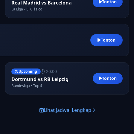
Tonton
Real Madrid vs Barcelona
La Liga • El Clásico
Tonton
20:00
Upcoming
Tonton
Dortmund vs RB Leipzig
Bundesliga • Top 4
Lihat Jadwal Lengkap