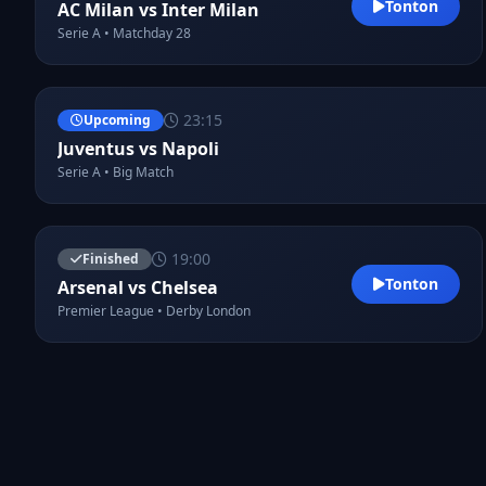
Tonton
AC Milan vs Inter Milan
Serie A • Matchday 28
23:15
Upcoming
Juventus vs Napoli
Serie A • Big Match
19:00
Finished
Tonton
Arsenal vs Chelsea
Premier League • Derby London