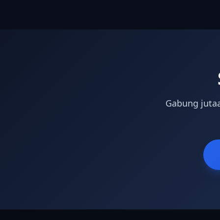
Gabung jutaa