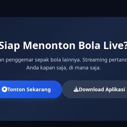
Siap Menonton Bola Live
n penggemar sepak bola lainnya. Streaming pertand
Anda kapan saja, di mana saja.
Tonton Sekarang
Download Aplikasi