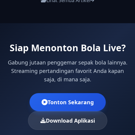
Lihat Semua Artikel
Siap Menonton Bola Live?
Gabung jutaan penggemar sepak bola lainnya.
Streaming pertandingan favorit Anda kapan
saja, di mana saja.
Tonton Sekarang
Download Aplikasi