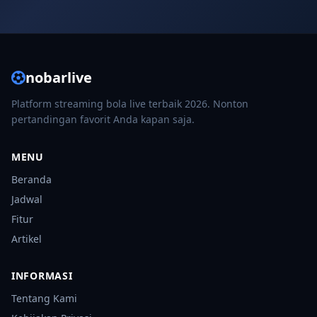
nobarlive
Platform streaming bola live terbaik 2026. Nonton
pertandingan favorit Anda kapan saja.
MENU
Beranda
Jadwal
Fitur
Artikel
INFORMASI
Tentang Kami