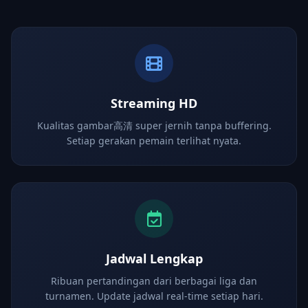
Streaming HD
Kualitas gambar高清 super jernih tanpa buffering.
Setiap gerakan pemain terlihat nyata.
Jadwal Lengkap
Ribuan pertandingan dari berbagai liga dan
turnamen. Update jadwal real-time setiap hari.