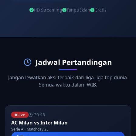
HD Streaming
Tanpa Iklan
Gratis
Jadwal Pertandingan
Jangan lewatkan aksi terbaik dari liga-liga top dunia.
Semua waktu dalam WIB.
20:45
Live
AC Milan vs Inter Milan
Serie A • Matchday 28