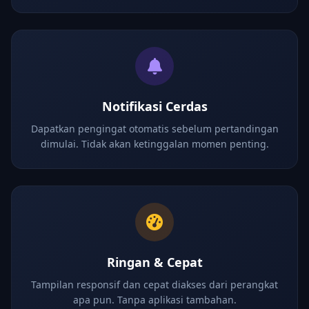
Notifikasi Cerdas
Dapatkan pengingat otomatis sebelum pertandingan
dimulai. Tidak akan ketinggalan momen penting.
Ringan & Cepat
Tampilan responsif dan cepat diakses dari perangkat
apa pun. Tanpa aplikasi tambahan.