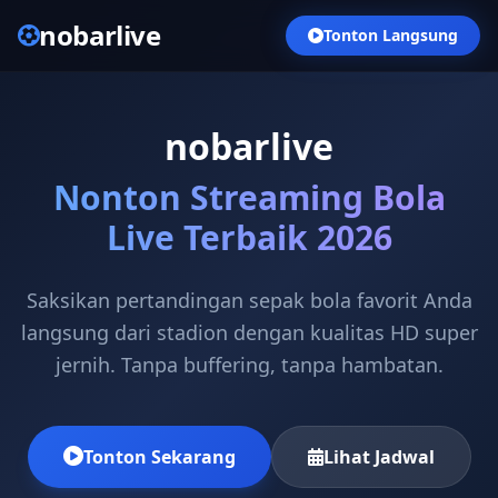
nobarlive
Tonton Langsung
nobarlive
Nonton Streaming Bola
Live Terbaik 2026
Saksikan pertandingan sepak bola favorit Anda
langsung dari stadion dengan kualitas HD super
jernih. Tanpa buffering, tanpa hambatan.
Tonton Sekarang
Lihat Jadwal