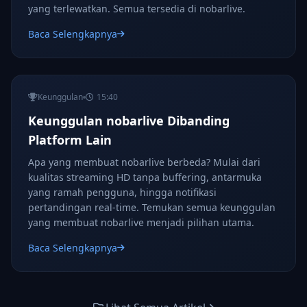
yang terlewatkan. Semua tersedia di nobarlive.
Baca Selengkapnya
Keunggulan
15:40
Keunggulan nobarlive Dibanding
Platform Lain
Apa yang membuat nobarlive berbeda? Mulai dari
kualitas streaming HD tanpa buffering, antarmuka
yang ramah pengguna, hingga notifikasi
pertandingan real-time. Temukan semua keunggulan
yang membuat nobarlive menjadi pilihan utama.
Baca Selengkapnya