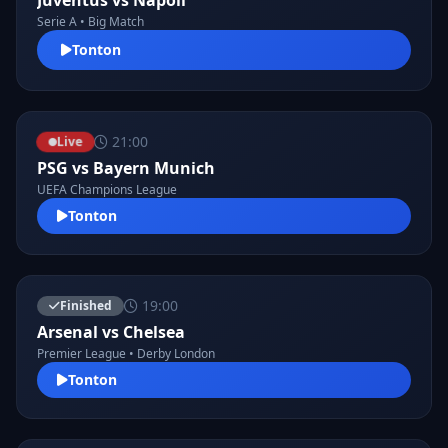
Juventus vs Napoli
Serie A • Big Match
Tonton
21:00
Live
PSG vs Bayern Munich
UEFA Champions League
Tonton
19:00
Finished
Arsenal vs Chelsea
Premier League • Derby London
Tonton