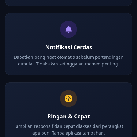
Notifikasi Cerdas
Dapatkan pengingat otomatis sebelum pertandingan
dimulai. Tidak akan ketinggalan momen penting.
Ringan & Cepat
Tampilan responsif dan cepat diakses dari perangkat
apa pun. Tanpa aplikasi tambahan.