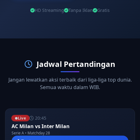
HD Streaming
Tanpa Iklan
Gratis
Jadwal Pertandingan
Jangan lewatkan aksi terbaik dari liga-liga top dunia.
Semua waktu dalam WIB.
20:45
Live
AC Milan vs Inter Milan
Serie A • Matchday 28