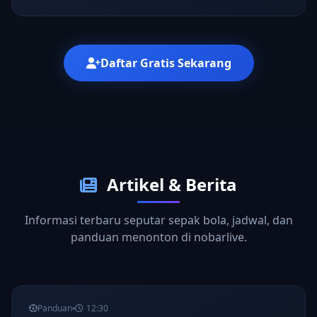
Daftar Gratis Sekarang
Artikel & Berita
Informasi terbaru seputar sepak bola, jadwal, dan
panduan menonton di nobarlive.
Panduan
12:30