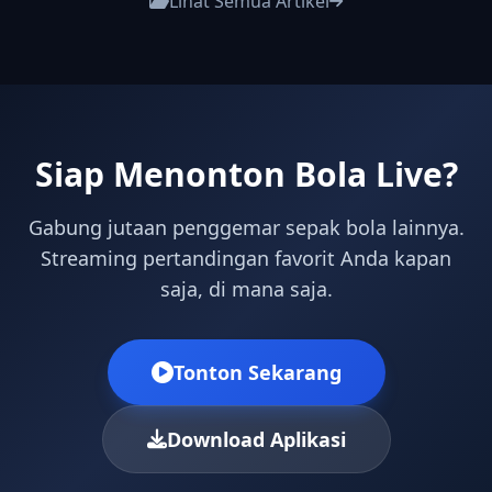
Lihat Semua Artikel
Siap Menonton Bola Live?
Gabung jutaan penggemar sepak bola lainnya.
Streaming pertandingan favorit Anda kapan
saja, di mana saja.
Tonton Sekarang
Download Aplikasi