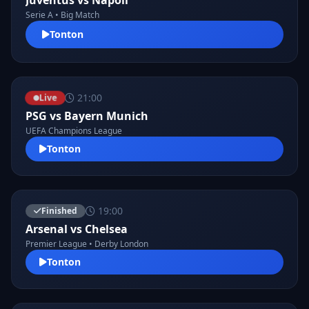
Juventus vs Napoli
Serie A • Big Match
Tonton
21:00
Live
PSG vs Bayern Munich
UEFA Champions League
Tonton
19:00
Finished
Arsenal vs Chelsea
Premier League • Derby London
Tonton