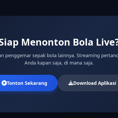
Siap Menonton Bola Live
n penggemar sepak bola lainnya. Streaming pertand
Anda kapan saja, di mana saja.
Tonton Sekarang
Download Aplikasi