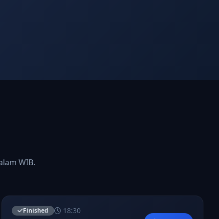
dalam WIB.
18:30
Finished