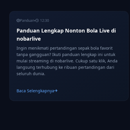
Panduan
12:30
Panduan Lengkap Nonton Bola Live di
nobarlive
Ingin menikmati pertandingan sepak bola favorit
tanpa gangguan? Ikuti panduan lengkap ini untuk
mulai streaming di nobarlive. Cukup satu klik, Anda
langsung terhubung ke ribuan pertandingan dari
seluruh dunia.
Baca Selengkapnya