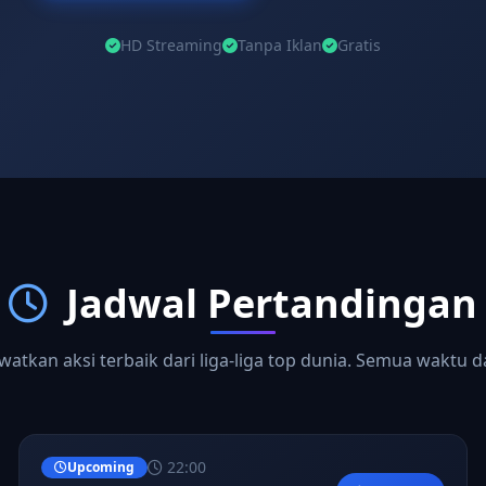
HD Streaming
Tanpa Iklan
Gratis
Jadwal Pertandingan
watkan aksi terbaik dari liga-liga top dunia. Semua waktu 
22:00
Upcoming