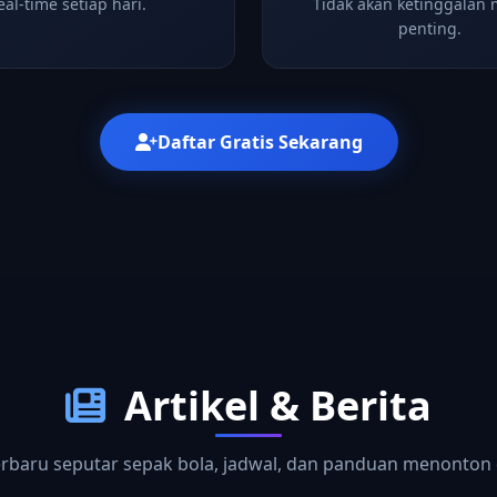
eal-time setiap hari.
Tidak akan ketinggalan
penting.
Daftar Gratis Sekarang
Artikel & Berita
erbaru seputar sepak bola, jadwal, dan panduan menonton d