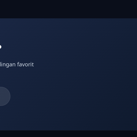
?
ingan favorit