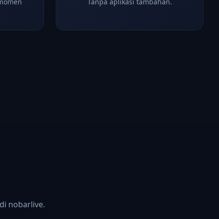
 momen
Tanpa aplikasi tambahan.
i nobarlive.