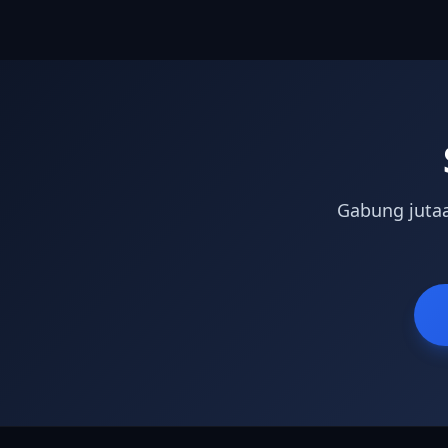
Gabung jutaa