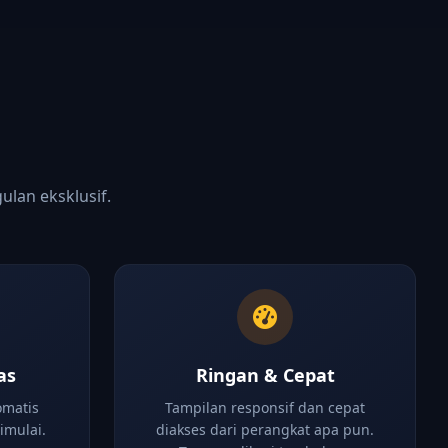
lan eksklusif.
as
Ringan & Cepat
omatis
Tampilan responsif dan cepat
imulai.
diakses dari perangkat apa pun.