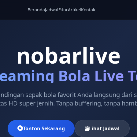
Beranda
Jadwal
Fitur
Artikel
Kontak
nobarlive
eaming Bola Live T
andingan sepak bola favorit Anda langsung dari 
tas HD super jernih. Tanpa buffering, tanpa ham
Tonton Sekarang
Lihat Jadwal