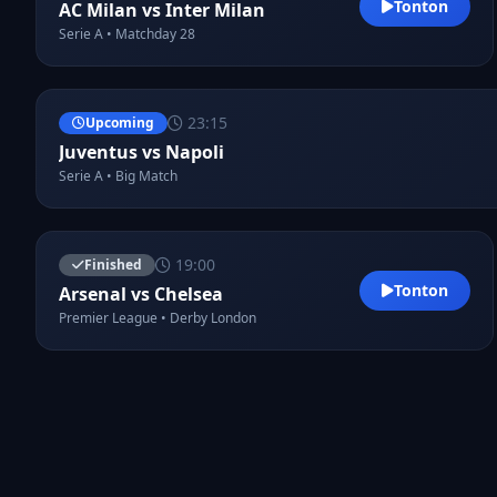
Tonton
AC Milan vs Inter Milan
Serie A • Matchday 28
23:15
Upcoming
Juventus vs Napoli
Serie A • Big Match
19:00
Finished
Tonton
Arsenal vs Chelsea
Premier League • Derby London