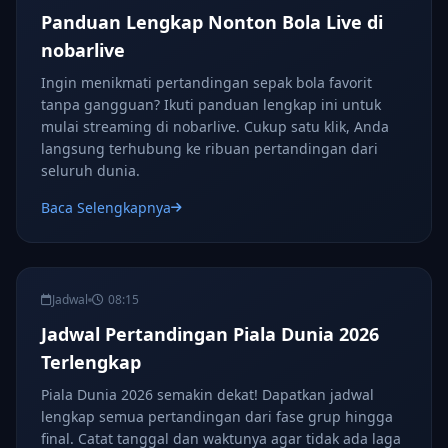
Panduan Lengkap Nonton Bola Live di
nobarlive
Ingin menikmati pertandingan sepak bola favorit
tanpa gangguan? Ikuti panduan lengkap ini untuk
mulai streaming di nobarlive. Cukup satu klik, Anda
langsung terhubung ke ribuan pertandingan dari
seluruh dunia.
Baca Selengkapnya
Jadwal
08:15
Jadwal Pertandingan Piala Dunia 2026
Terlengkap
Piala Dunia 2026 semakin dekat! Dapatkan jadwal
lengkap semua pertandingan dari fase grup hingga
final. Catat tanggal dan waktunya agar tidak ada laga