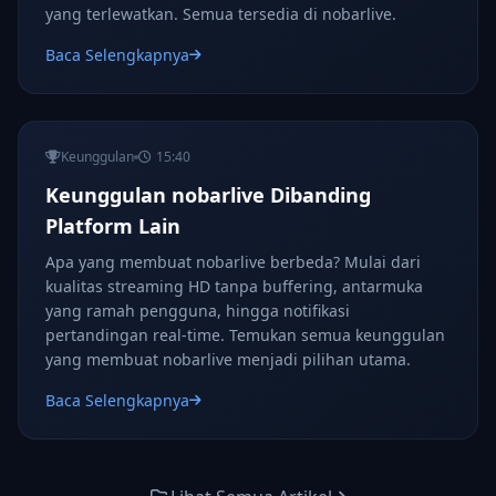
yang terlewatkan. Semua tersedia di nobarlive.
Baca Selengkapnya
Keunggulan
15:40
Keunggulan nobarlive Dibanding
Platform Lain
Apa yang membuat nobarlive berbeda? Mulai dari
kualitas streaming HD tanpa buffering, antarmuka
yang ramah pengguna, hingga notifikasi
pertandingan real-time. Temukan semua keunggulan
yang membuat nobarlive menjadi pilihan utama.
Baca Selengkapnya