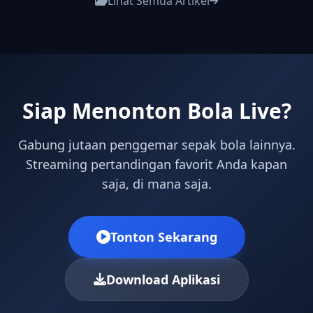
Lihat Semua Artikel
Siap Menonton Bola Live?
Gabung jutaan penggemar sepak bola lainnya.
Streaming pertandingan favorit Anda kapan
saja, di mana saja.
Tonton Sekarang
Download Aplikasi