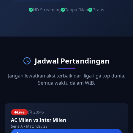
HD Streaming
Tanpa Iklan
Gratis
Jadwal Pertandingan
Jangan lewatkan aksi terbaik dari liga-liga top dunia.
Semua waktu dalam WIB.
20:45
Live
AC Milan vs Inter Milan
Serie A • Matchday 28