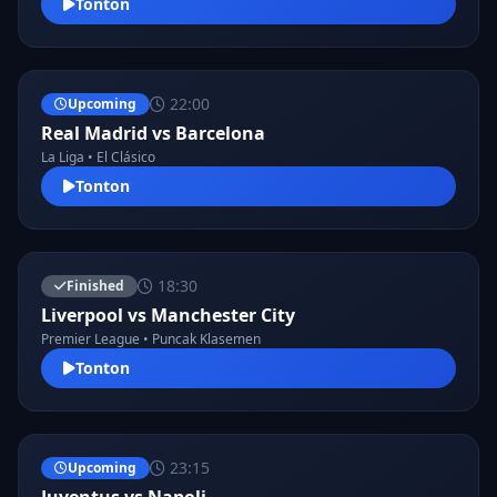
Tonton
22:00
Upcoming
Real Madrid vs Barcelona
La Liga • El Clásico
Tonton
18:30
Finished
Liverpool vs Manchester City
Premier League • Puncak Klasemen
Tonton
23:15
Upcoming