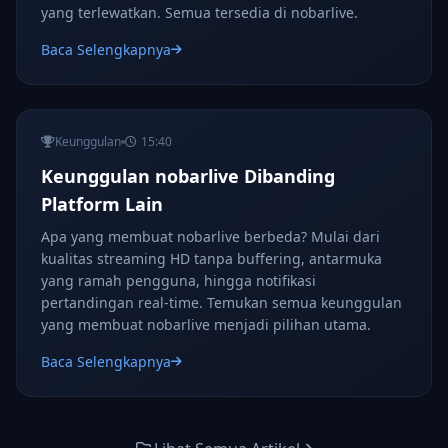
yang terlewatkan. Semua tersedia di nobarlive.
Baca Selengkapnya
Keunggulan
15:40
Keunggulan nobarlive Dibanding
Platform Lain
Apa yang membuat nobarlive berbeda? Mulai dari
kualitas streaming HD tanpa buffering, antarmuka
yang ramah pengguna, hingga notifikasi
pertandingan real-time. Temukan semua keunggulan
yang membuat nobarlive menjadi pilihan utama.
Baca Selengkapnya