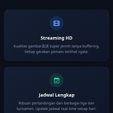
Streaming HD
Kualitas gambar高清 super jernih tanpa buffering.
Setiap gerakan pemain terlihat nyata.
Jadwal Lengkap
Ribuan pertandingan dari berbagai liga dan
turnamen. Update jadwal real-time setiap hari.