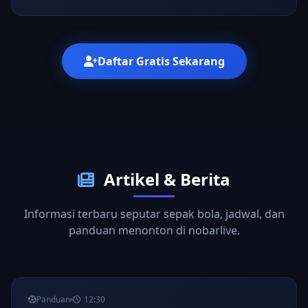
Daftar Gratis Sekarang
Artikel & Berita
Informasi terbaru seputar sepak bola, jadwal, dan
panduan menonton di nobarlive.
Panduan
12:30