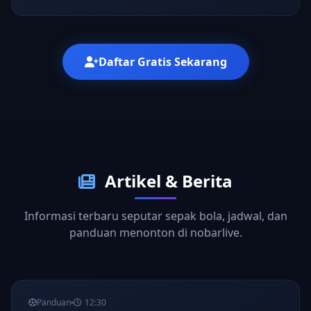
Daftar Gratis Sekarang
Artikel & Berita
Informasi terbaru seputar sepak bola, jadwal, dan
panduan menonton di nobarlive.
Panduan
12:30