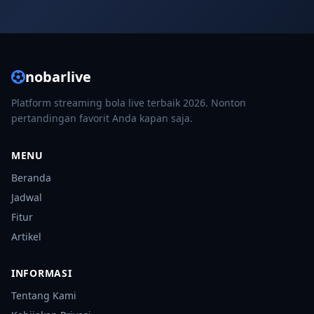
nobarlive
Platform streaming bola live terbaik 2026. Nonton
pertandingan favorit Anda kapan saja.
MENU
Beranda
Jadwal
Fitur
Artikel
INFORMASI
Tentang Kami