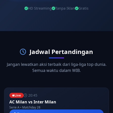
HD Streaming
Tanpa Iklan
Gratis
Jadwal Pertandingan
Jangan lewatkan aksi terbaik dari liga-liga top dunia.
Semua waktu dalam WIB.
20:45
Live
AC Milan vs Inter Milan
Serie A • Matchday 28