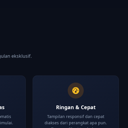
lan eksklusif.
as
Ringan & Cepat
omatis
Tampilan responsif dan cepat
imulai.
diakses dari perangkat apa pun.