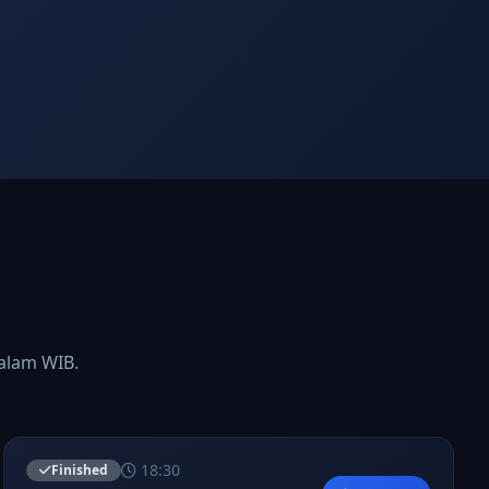
dalam WIB.
18:30
Finished