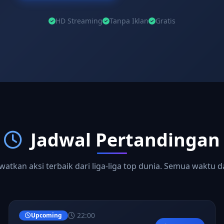
HD Streaming
Tanpa Iklan
Gratis
Jadwal Pertandingan
watkan aksi terbaik dari liga-liga top dunia. Semua waktu 
22:00
Upcoming