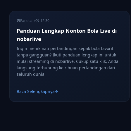
Panduan
12:30
Panduan Lengkap Nonton Bola Live di
nobarlive
Ingin menikmati pertandingan sepak bola favorit
tanpa gangguan? Ikuti panduan lengkap ini untuk
mulai streaming di nobarlive. Cukup satu klik, Anda
langsung terhubung ke ribuan pertandingan dari
seluruh dunia.
Baca Selengkapnya