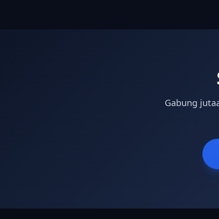
Gabung jutaa