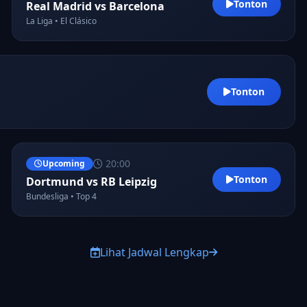
Tonton
Real Madrid vs Barcelona
La Liga • El Clásico
Tonton
20:00
Upcoming
Tonton
Dortmund vs RB Leipzig
Bundesliga • Top 4
Lihat Jadwal Lengkap