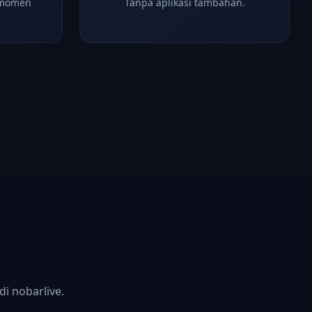
 momen
Tanpa aplikasi tambahan.
i nobarlive.