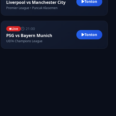
Tonton
Liverpool vs Manchester City
Premier League • Puncak Klasemen
21:00
Live
Tonton
PSG vs Bayern Munich
UEFA Champions League