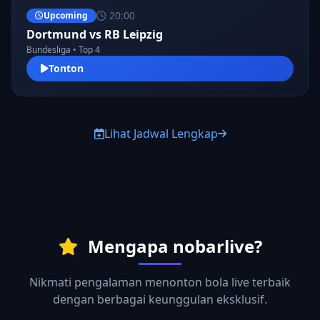
20:00
Upcoming
Dortmund vs RB Leipzig
Bundesliga • Top 4
Tonton
Lihat Jadwal Lengkap
Mengapa nobarlive?
Nikmati pengalaman menonton bola live terbaik
dengan berbagai keunggulan eksklusif.