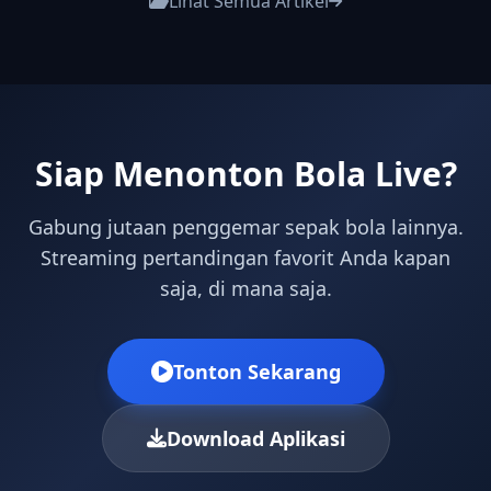
Lihat Semua Artikel
Siap Menonton Bola Live?
Gabung jutaan penggemar sepak bola lainnya.
Streaming pertandingan favorit Anda kapan
saja, di mana saja.
Tonton Sekarang
Download Aplikasi