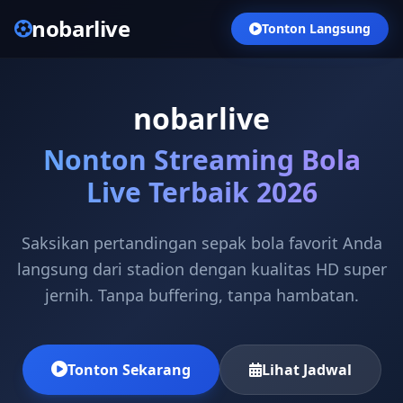
nobarlive
Tonton Langsung
nobarlive
Nonton Streaming Bola
Live Terbaik 2026
Saksikan pertandingan sepak bola favorit Anda
langsung dari stadion dengan kualitas HD super
jernih. Tanpa buffering, tanpa hambatan.
Tonton Sekarang
Lihat Jadwal