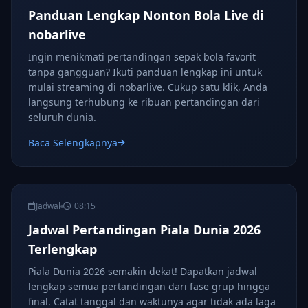
Panduan Lengkap Nonton Bola Live di
nobarlive
Ingin menikmati pertandingan sepak bola favorit
tanpa gangguan? Ikuti panduan lengkap ini untuk
mulai streaming di nobarlive. Cukup satu klik, Anda
langsung terhubung ke ribuan pertandingan dari
seluruh dunia.
Baca Selengkapnya
Jadwal
08:15
Jadwal Pertandingan Piala Dunia 2026
Terlengkap
Piala Dunia 2026 semakin dekat! Dapatkan jadwal
lengkap semua pertandingan dari fase grup hingga
final. Catat tanggal dan waktunya agar tidak ada laga