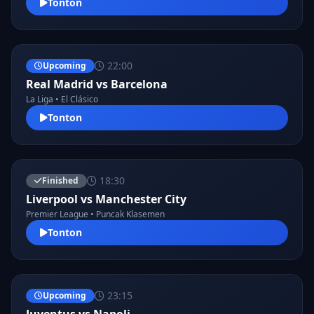
Tonton
22:00
Upcoming
Real Madrid vs Barcelona
La Liga • El Clásico
Tonton
18:30
Finished
Liverpool vs Manchester City
Premier League • Puncak Klasemen
Tonton
23:15
Upcoming