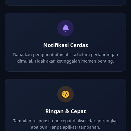
Notifikasi Cerdas
Dapatkan pengingat otomatis sebelum pertandingan
dimulai. Tidak akan ketinggalan momen penting.
Ringan & Cepat
Tampilan responsif dan cepat diakses dari perangkat
apa pun. Tanpa aplikasi tambahan.