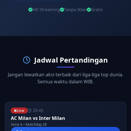
HD Streaming
Tanpa Iklan
Gratis
Jadwal Pertandingan
Jangan lewatkan aksi terbaik dari liga-liga top dunia.
Semua waktu dalam WIB.
20:45
Live
AC Milan vs Inter Milan
Serie A • Matchday 28