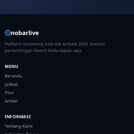
nobarlive
Platform streaming bola live terbaik 2026. Nonton
pertandingan favorit Anda kapan saja.
MENU
Beranda
Jadwal
Fitur
Artikel
INFORMASI
Tentang Kami