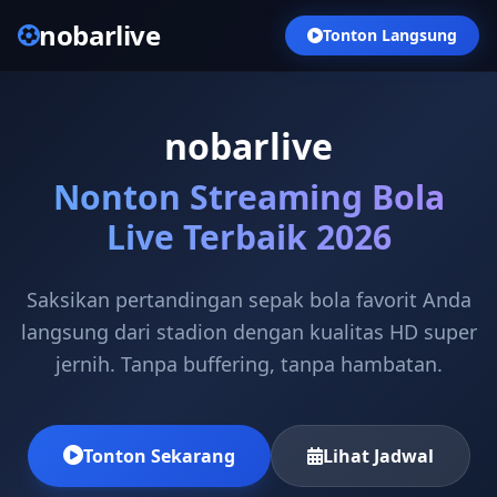
nobarlive
Tonton Langsung
nobarlive
Nonton Streaming Bola
Live Terbaik 2026
Saksikan pertandingan sepak bola favorit Anda
langsung dari stadion dengan kualitas HD super
jernih. Tanpa buffering, tanpa hambatan.
Tonton Sekarang
Lihat Jadwal