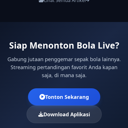
Lihat Semua Artikel
Siap Menonton Bola Live?
Gabung jutaan penggemar sepak bola lainnya.
Streaming pertandingan favorit Anda kapan
saja, di mana saja.
Tonton Sekarang
Download Aplikasi