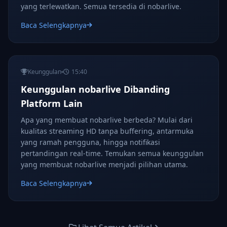
yang terlewatkan. Semua tersedia di nobarlive.
Baca Selengkapnya
Keunggulan
15:40
Keunggulan nobarlive Dibanding
Platform Lain
Apa yang membuat nobarlive berbeda? Mulai dari
kualitas streaming HD tanpa buffering, antarmuka
yang ramah pengguna, hingga notifikasi
pertandingan real-time. Temukan semua keunggulan
yang membuat nobarlive menjadi pilihan utama.
Baca Selengkapnya