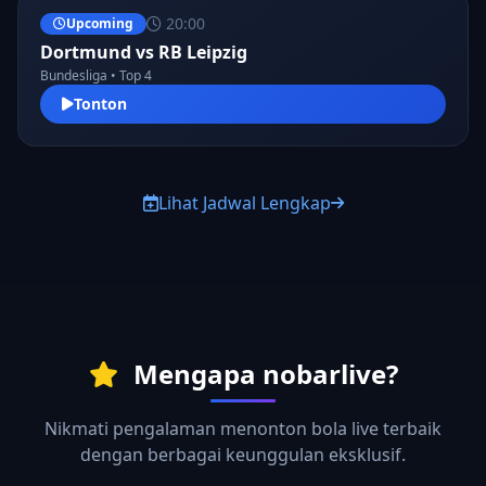
20:00
Upcoming
Dortmund vs RB Leipzig
Bundesliga • Top 4
Tonton
Lihat Jadwal Lengkap
Mengapa nobarlive?
Nikmati pengalaman menonton bola live terbaik
dengan berbagai keunggulan eksklusif.