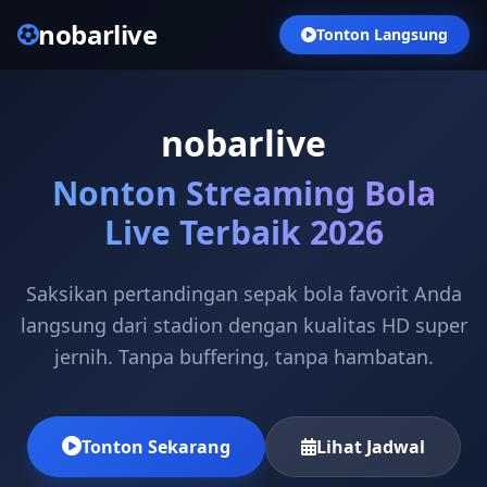
nobarlive
Tonton Langsung
nobarlive
Nonton Streaming Bola
Live Terbaik 2026
Saksikan pertandingan sepak bola favorit Anda
langsung dari stadion dengan kualitas HD super
jernih. Tanpa buffering, tanpa hambatan.
Tonton Sekarang
Lihat Jadwal