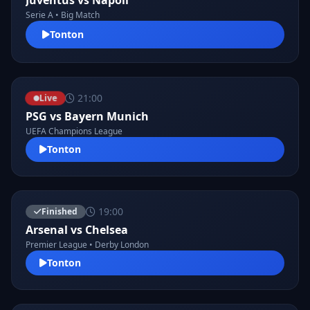
Juventus vs Napoli
Serie A • Big Match
Tonton
21:00
Live
PSG vs Bayern Munich
UEFA Champions League
Tonton
19:00
Finished
Arsenal vs Chelsea
Premier League • Derby London
Tonton