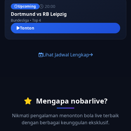
20:00
Upcoming
Dortmund vs RB Leipzig
Bundesliga • Top 4
Tonton
Lihat Jadwal Lengkap
Mengapa nobarlive?
Nikmati pengalaman menonton bola live terbaik
dengan berbagai keunggulan eksklusif.