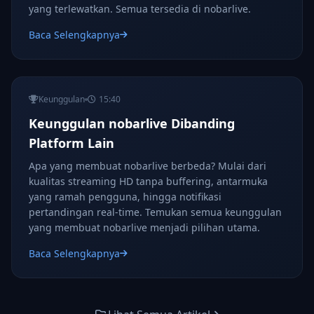
yang terlewatkan. Semua tersedia di nobarlive.
Baca Selengkapnya
Keunggulan
15:40
Keunggulan nobarlive Dibanding
Platform Lain
Apa yang membuat nobarlive berbeda? Mulai dari
kualitas streaming HD tanpa buffering, antarmuka
yang ramah pengguna, hingga notifikasi
pertandingan real-time. Temukan semua keunggulan
yang membuat nobarlive menjadi pilihan utama.
Baca Selengkapnya