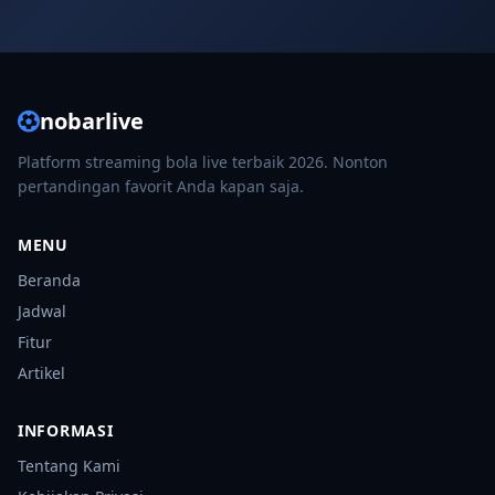
nobarlive
Platform streaming bola live terbaik 2026. Nonton
pertandingan favorit Anda kapan saja.
MENU
Beranda
Jadwal
Fitur
Artikel
INFORMASI
Tentang Kami