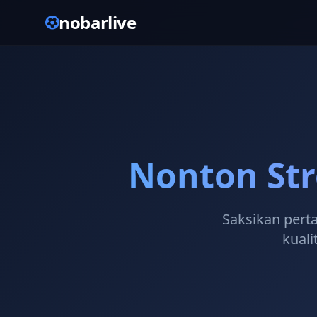
nobarlive
Nonton Str
Saksikan pert
kuali