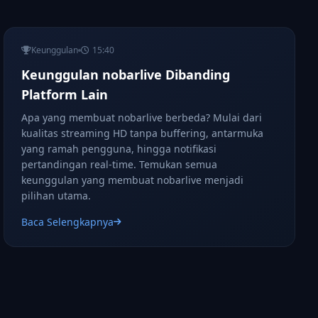
Keunggulan
15:40
Keunggulan nobarlive Dibanding
Platform Lain
Apa yang membuat nobarlive berbeda? Mulai dari
kualitas streaming HD tanpa buffering, antarmuka
yang ramah pengguna, hingga notifikasi
pertandingan real-time. Temukan semua
keunggulan yang membuat nobarlive menjadi
pilihan utama.
Baca Selengkapnya