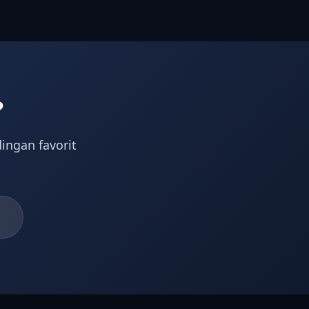
?
ingan favorit