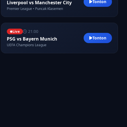
Tonton
Liverpool vs Manchester City
Premier League • Puncak Klasemen
21:00
Live
Tonton
PSG vs Bayern Munich
UEFA Champions League