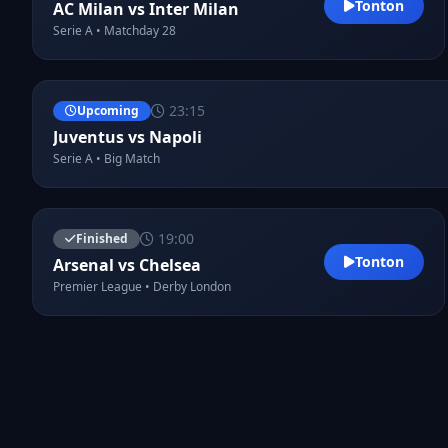
Tonton
AC Milan vs Inter Milan
Serie A • Matchday 28
23:15
Upcoming
Juventus vs Napoli
Serie A • Big Match
19:00
Finished
Tonton
Arsenal vs Chelsea
Premier League • Derby London