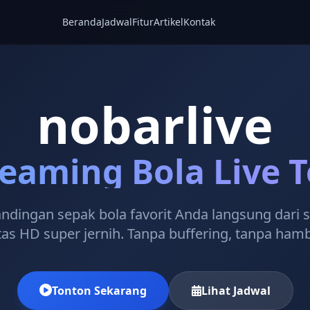
Beranda
Jadwal
Fitur
Artikel
Kontak
nobarlive
eaming Bola Live T
andingan sepak bola favorit Anda langsung dari 
tas HD super jernih. Tanpa buffering, tanpa ham
Tonton Sekarang
Lihat Jadwal