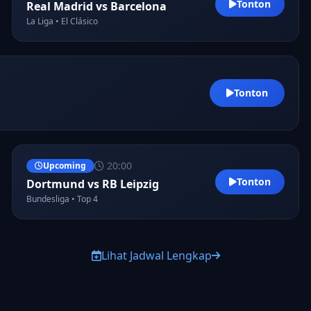
Tonton
Real Madrid vs Barcelona
La Liga • El Clásico
Tonton
20:00
Upcoming
Tonton
Dortmund vs RB Leipzig
Bundesliga • Top 4
Lihat Jadwal Lengkap