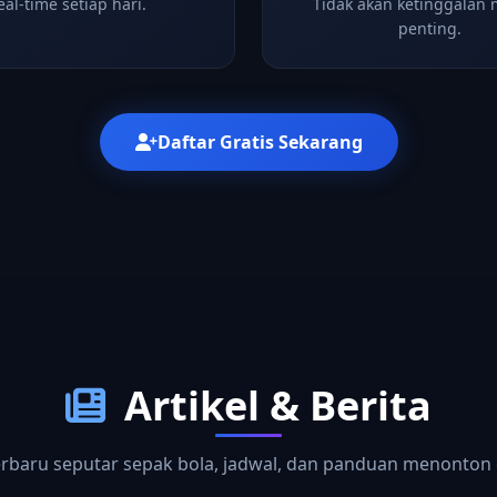
eal-time setiap hari.
Tidak akan ketinggalan
penting.
Daftar Gratis Sekarang
Artikel & Berita
erbaru seputar sepak bola, jadwal, dan panduan menonton d