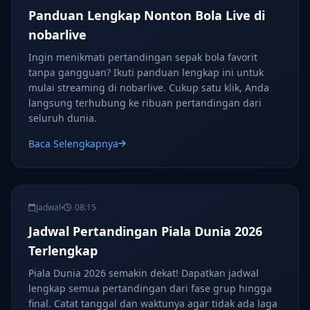
Panduan Lengkap Nonton Bola Live di
nobarlive
Ingin menikmati pertandingan sepak bola favorit
tanpa gangguan? Ikuti panduan lengkap ini untuk
mulai streaming di nobarlive. Cukup satu klik, Anda
langsung terhubung ke ribuan pertandingan dari
seluruh dunia.
Baca Selengkapnya
Jadwal
08:15
Jadwal Pertandingan Piala Dunia 2026
Terlengkap
Piala Dunia 2026 semakin dekat! Dapatkan jadwal
lengkap semua pertandingan dari fase grup hingga
final. Catat tanggal dan waktunya agar tidak ada laga