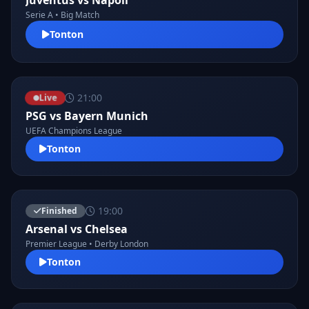
Juventus vs Napoli
Serie A • Big Match
Tonton
21:00
Live
PSG vs Bayern Munich
UEFA Champions League
Tonton
19:00
Finished
Arsenal vs Chelsea
Premier League • Derby London
Tonton