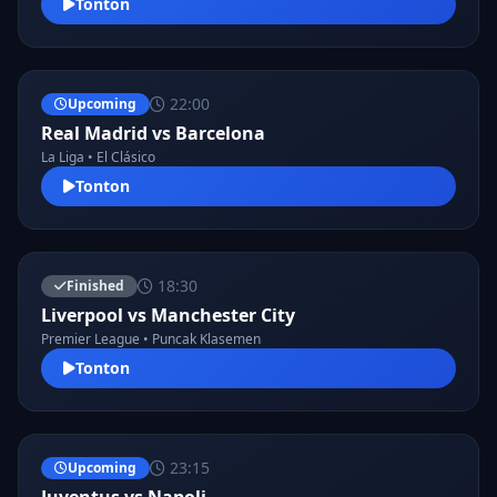
Tonton
22:00
Upcoming
Real Madrid vs Barcelona
La Liga • El Clásico
Tonton
18:30
Finished
Liverpool vs Manchester City
Premier League • Puncak Klasemen
Tonton
23:15
Upcoming