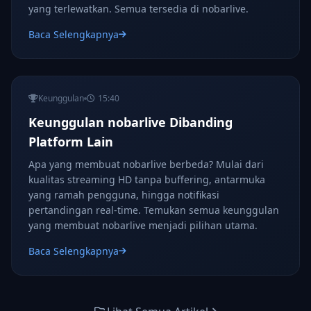
yang terlewatkan. Semua tersedia di nobarlive.
Baca Selengkapnya
Keunggulan
15:40
Keunggulan nobarlive Dibanding
Platform Lain
Apa yang membuat nobarlive berbeda? Mulai dari
kualitas streaming HD tanpa buffering, antarmuka
yang ramah pengguna, hingga notifikasi
pertandingan real-time. Temukan semua keunggulan
yang membuat nobarlive menjadi pilihan utama.
Baca Selengkapnya