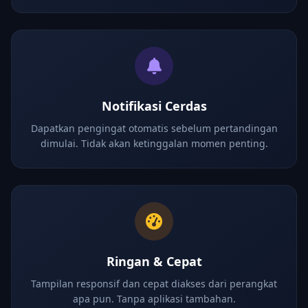
Notifikasi Cerdas
Dapatkan pengingat otomatis sebelum pertandingan
dimulai. Tidak akan ketinggalan momen penting.
Ringan & Cepat
Tampilan responsif dan cepat diakses dari perangkat
apa pun. Tanpa aplikasi tambahan.