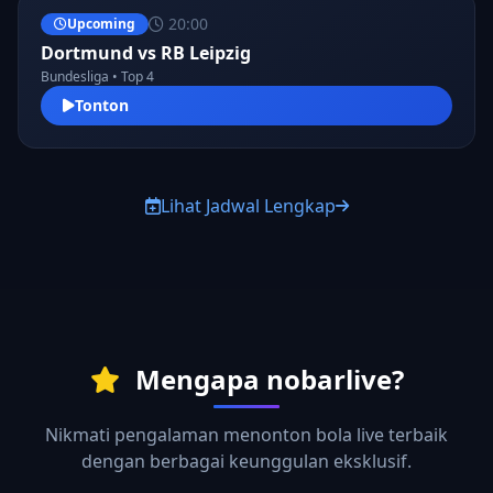
20:00
Upcoming
Dortmund vs RB Leipzig
Bundesliga • Top 4
Tonton
Lihat Jadwal Lengkap
Mengapa nobarlive?
Nikmati pengalaman menonton bola live terbaik
dengan berbagai keunggulan eksklusif.