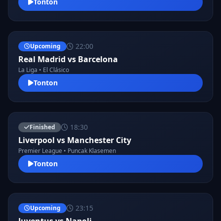
Tonton
22:00
Upcoming
Real Madrid vs Barcelona
La Liga • El Clásico
Tonton
18:30
Finished
Liverpool vs Manchester City
Premier League • Puncak Klasemen
Tonton
23:15
Upcoming