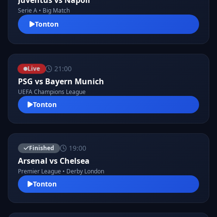
Juventus vs Napoli
Serie A • Big Match
Tonton
21:00
Live
PSG vs Bayern Munich
UEFA Champions League
Tonton
19:00
Finished
Arsenal vs Chelsea
Premier League • Derby London
Tonton