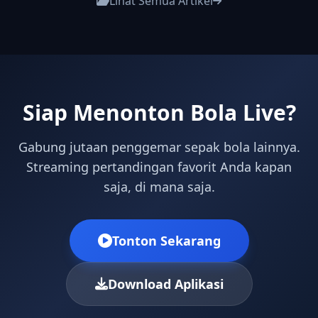
Lihat Semua Artikel
Siap Menonton Bola Live?
Gabung jutaan penggemar sepak bola lainnya.
Streaming pertandingan favorit Anda kapan
saja, di mana saja.
Tonton Sekarang
Download Aplikasi