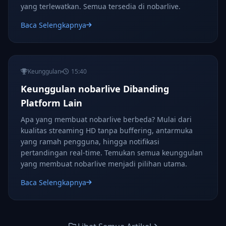
yang terlewatkan. Semua tersedia di nobarlive.
Baca Selengkapnya
Keunggulan
15:40
Keunggulan nobarlive Dibanding
Platform Lain
Apa yang membuat nobarlive berbeda? Mulai dari
kualitas streaming HD tanpa buffering, antarmuka
yang ramah pengguna, hingga notifikasi
pertandingan real-time. Temukan semua keunggulan
yang membuat nobarlive menjadi pilihan utama.
Baca Selengkapnya