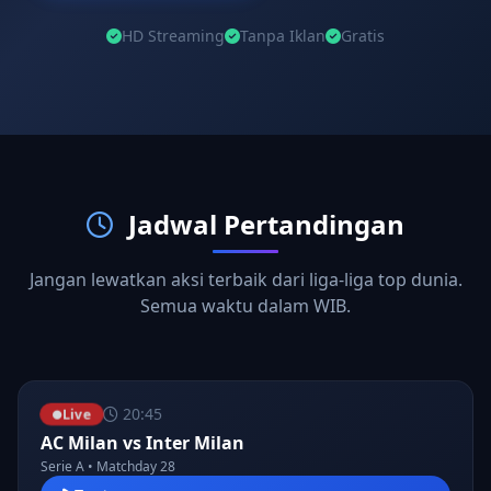
HD Streaming
Tanpa Iklan
Gratis
Jadwal Pertandingan
Jangan lewatkan aksi terbaik dari liga-liga top dunia.
Semua waktu dalam WIB.
20:45
Live
AC Milan vs Inter Milan
Serie A • Matchday 28