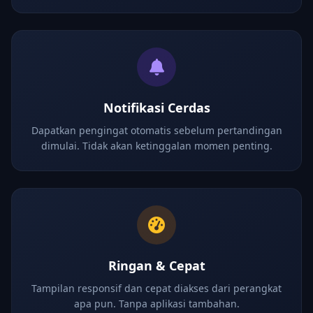
Notifikasi Cerdas
Dapatkan pengingat otomatis sebelum pertandingan
dimulai. Tidak akan ketinggalan momen penting.
Ringan & Cepat
Tampilan responsif dan cepat diakses dari perangkat
apa pun. Tanpa aplikasi tambahan.