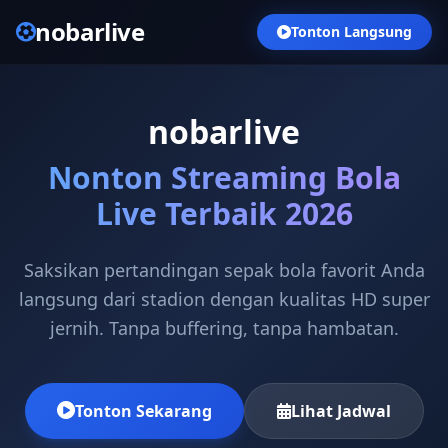
nobarlive
Tonton Langsung
nobarlive
Nonton Streaming Bola
Live Terbaik 2026
Saksikan pertandingan sepak bola favorit Anda
langsung dari stadion dengan kualitas HD super
jernih. Tanpa buffering, tanpa hambatan.
Tonton Sekarang
Lihat Jadwal