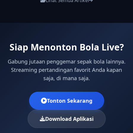
Lihat Semua Artikel
Siap Menonton Bola Live?
Gabung jutaan penggemar sepak bola lainnya.
Streaming pertandingan favorit Anda kapan
saja, di mana saja.
Tonton Sekarang
Download Aplikasi