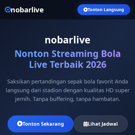
nobarlive
Tonton Langsung
nobarlive
Nonton Streaming Bola
Live Terbaik 2026
Saksikan pertandingan sepak bola favorit Anda
langsung dari stadion dengan kualitas HD super
jernih. Tanpa buffering, tanpa hambatan.
Tonton Sekarang
Lihat Jadwal