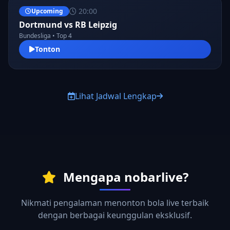
20:00
Upcoming
Dortmund vs RB Leipzig
Bundesliga • Top 4
Tonton
Lihat Jadwal Lengkap
Mengapa nobarlive?
Nikmati pengalaman menonton bola live terbaik
dengan berbagai keunggulan eksklusif.