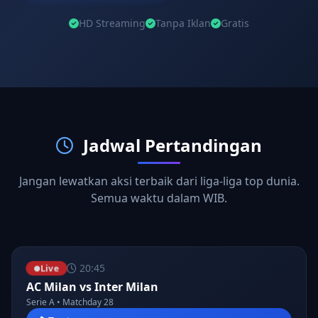
HD Streaming
Tanpa Iklan
Gratis
Jadwal Pertandingan
Jangan lewatkan aksi terbaik dari liga-liga top dunia.
Semua waktu dalam WIB.
20:45
Live
AC Milan vs Inter Milan
Serie A • Matchday 28