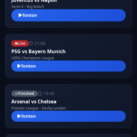
Juventus vs Napoli
Serie A • Big Match
Tonton
21:00
Live
PSG vs Bayern Munich
UEFA Champions League
Tonton
19:00
Finished
Arsenal vs Chelsea
Premier League • Derby London
Tonton