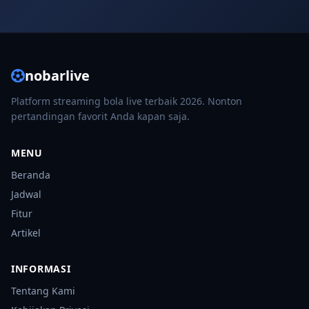
nobarlive
Platform streaming bola live terbaik 2026. Nonton
pertandingan favorit Anda kapan saja.
MENU
Beranda
Jadwal
Fitur
Artikel
INFORMASI
Tentang Kami