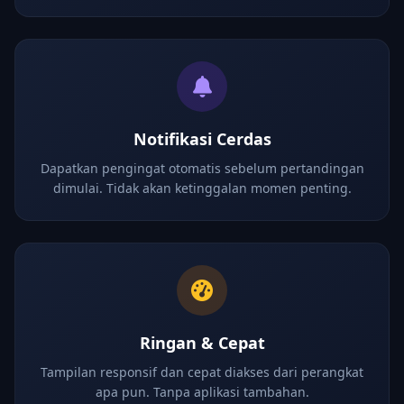
Notifikasi Cerdas
Dapatkan pengingat otomatis sebelum pertandingan
dimulai. Tidak akan ketinggalan momen penting.
Ringan & Cepat
Tampilan responsif dan cepat diakses dari perangkat
apa pun. Tanpa aplikasi tambahan.