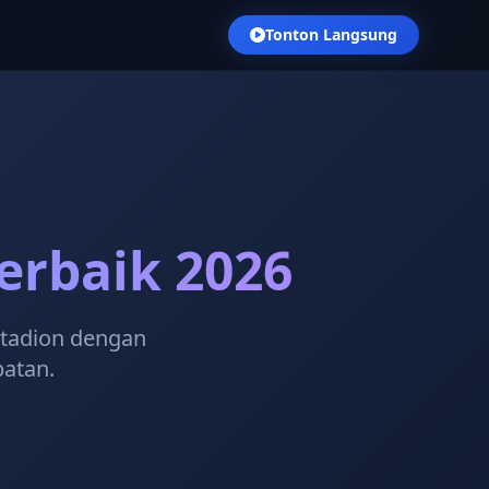
Tonton Langsung
erbaik 2026
stadion dengan
batan.