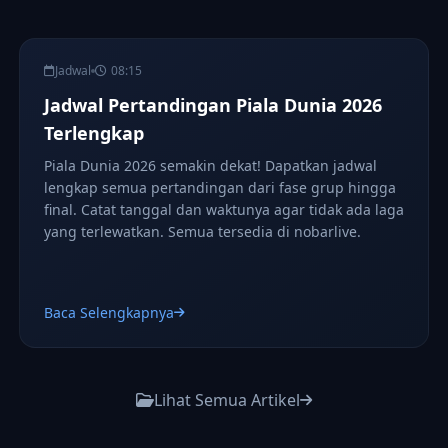
Jadwal
08:15
Jadwal Pertandingan Piala Dunia 2026
Terlengkap
Piala Dunia 2026 semakin dekat! Dapatkan jadwal
lengkap semua pertandingan dari fase grup hingga
final. Catat tanggal dan waktunya agar tidak ada laga
yang terlewatkan. Semua tersedia di nobarlive.
Baca Selengkapnya
Lihat Semua Artikel