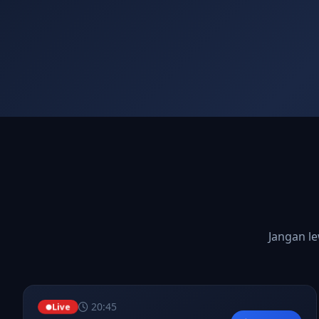
Jangan le
20:45
Live