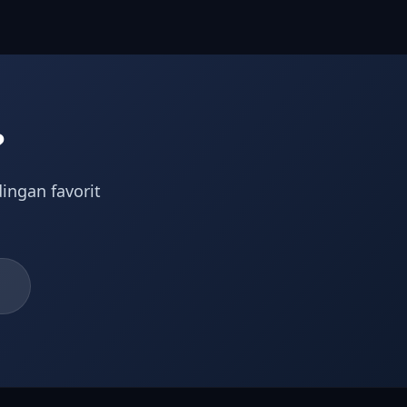
?
ingan favorit