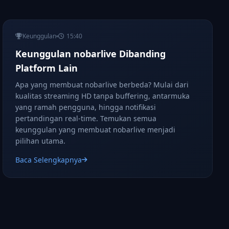
Keunggulan
15:40
Keunggulan nobarlive Dibanding
Platform Lain
Apa yang membuat nobarlive berbeda? Mulai dari
kualitas streaming HD tanpa buffering, antarmuka
yang ramah pengguna, hingga notifikasi
pertandingan real-time. Temukan semua
keunggulan yang membuat nobarlive menjadi
pilihan utama.
Baca Selengkapnya