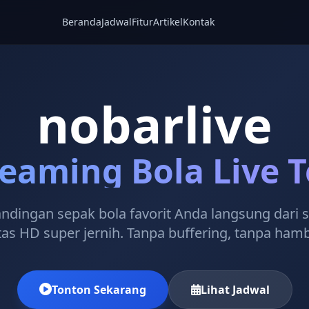
Beranda
Jadwal
Fitur
Artikel
Kontak
nobarlive
eaming Bola Live T
andingan sepak bola favorit Anda langsung dari 
tas HD super jernih. Tanpa buffering, tanpa ham
Tonton Sekarang
Lihat Jadwal