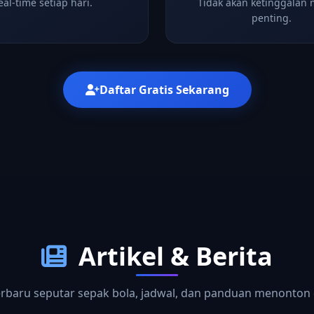
eal-time setiap hari.
Tidak akan ketinggalan
penting.
Daftar Gratis Sekarang
Artikel & Berita
erbaru seputar sepak bola, jadwal, dan panduan menonton d