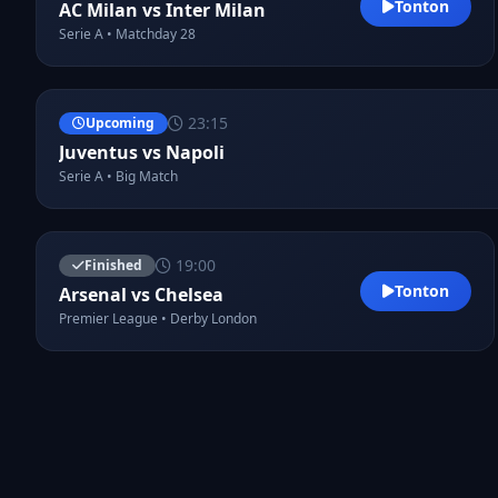
Tonton
AC Milan vs Inter Milan
Serie A • Matchday 28
23:15
Upcoming
Juventus vs Napoli
Serie A • Big Match
19:00
Finished
Tonton
Arsenal vs Chelsea
Premier League • Derby London