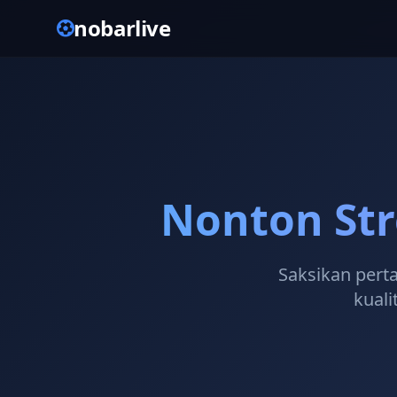
nobarlive
Nonton Str
Saksikan pert
kuali