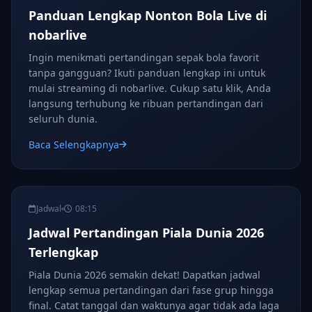
Panduan Lengkap Nonton Bola Live di
nobarlive
Ingin menikmati pertandingan sepak bola favorit
tanpa gangguan? Ikuti panduan lengkap ini untuk
mulai streaming di nobarlive. Cukup satu klik, Anda
langsung terhubung ke ribuan pertandingan dari
seluruh dunia.
Baca Selengkapnya
Jadwal
08:15
Jadwal Pertandingan Piala Dunia 2026
Terlengkap
Piala Dunia 2026 semakin dekat! Dapatkan jadwal
lengkap semua pertandingan dari fase grup hingga
final. Catat tanggal dan waktunya agar tidak ada laga