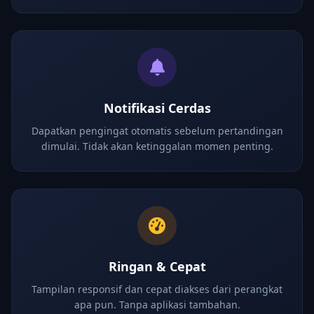
Notifikasi Cerdas
Dapatkan pengingat otomatis sebelum pertandingan
dimulai. Tidak akan ketinggalan momen penting.
Ringan & Cepat
Tampilan responsif dan cepat diakses dari perangkat
apa pun. Tanpa aplikasi tambahan.