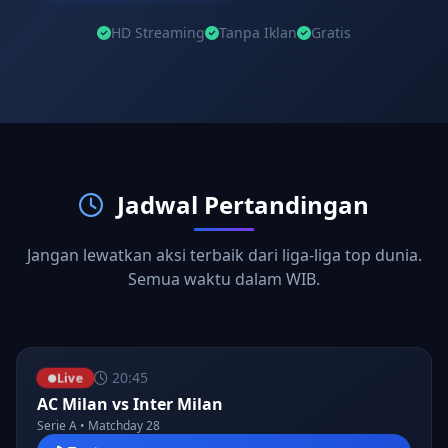
HD Streaming
Tanpa Iklan
Gratis
Jadwal Pertandingan
Jangan lewatkan aksi terbaik dari liga-liga top dunia.
Semua waktu dalam WIB.
20:45
Live
AC Milan vs Inter Milan
Serie A • Matchday 28