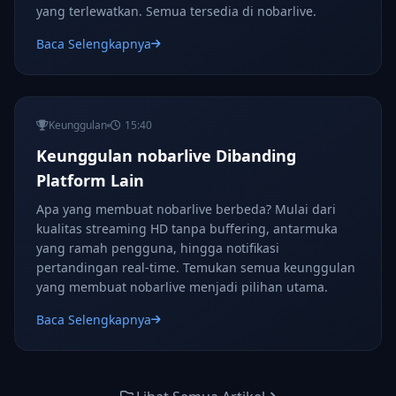
yang terlewatkan. Semua tersedia di nobarlive.
Baca Selengkapnya
Keunggulan
15:40
Keunggulan nobarlive Dibanding
Platform Lain
Apa yang membuat nobarlive berbeda? Mulai dari
kualitas streaming HD tanpa buffering, antarmuka
yang ramah pengguna, hingga notifikasi
pertandingan real-time. Temukan semua keunggulan
yang membuat nobarlive menjadi pilihan utama.
Baca Selengkapnya