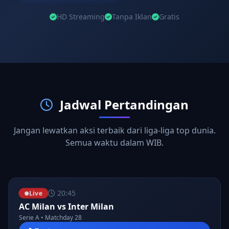
HD Streaming
Tanpa Iklan
Gratis
Jadwal Pertandingan
Jangan lewatkan aksi terbaik dari liga-liga top dunia.
Semua waktu dalam WIB.
20:45
Live
AC Milan vs Inter Milan
Serie A • Matchday 28