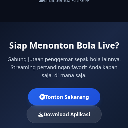
Lihat Semua Artikel
Siap Menonton Bola Live?
Gabung jutaan penggemar sepak bola lainnya.
Streaming pertandingan favorit Anda kapan
saja, di mana saja.
Tonton Sekarang
Download Aplikasi