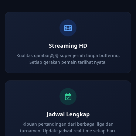
Streaming HD
Kualitas gambar高清 super jernih tanpa buffering.
Setiap gerakan pemain terlihat nyata.
Jadwal Lengkap
Ribuan pertandingan dari berbagai liga dan
turnamen. Update jadwal real-time setiap hari.