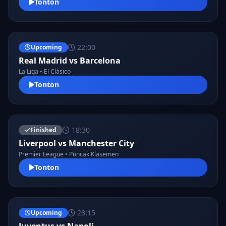
Tonton
22:00
Upcoming
Real Madrid vs Barcelona
La Liga • El Clásico
Tonton
18:30
Finished
Liverpool vs Manchester City
Premier League • Puncak Klasemen
Tonton
23:15
Upcoming