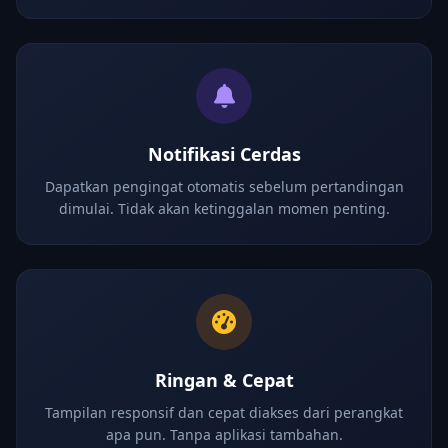
Notifikasi Cerdas
Dapatkan pengingat otomatis sebelum pertandingan
dimulai. Tidak akan ketinggalan momen penting.
Ringan & Cepat
Tampilan responsif dan cepat diakses dari perangkat
apa pun. Tanpa aplikasi tambahan.