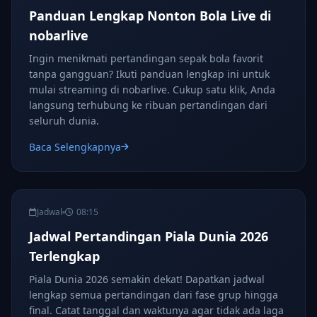
Panduan Lengkap Nonton Bola Live di
nobarlive
Ingin menikmati pertandingan sepak bola favorit
tanpa gangguan? Ikuti panduan lengkap ini untuk
mulai streaming di nobarlive. Cukup satu klik, Anda
langsung terhubung ke ribuan pertandingan dari
seluruh dunia.
Baca Selengkapnya
Jadwal
08:15
Jadwal Pertandingan Piala Dunia 2026
Terlengkap
Piala Dunia 2026 semakin dekat! Dapatkan jadwal
lengkap semua pertandingan dari fase grup hingga
final. Catat tanggal dan waktunya agar tidak ada laga