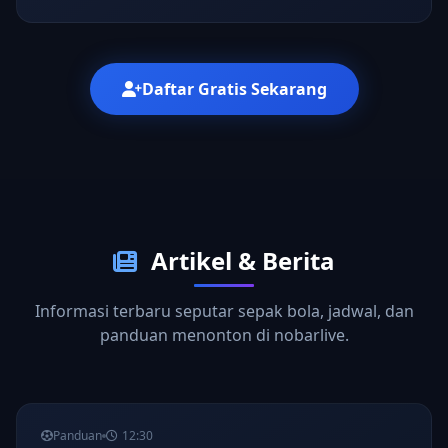
Daftar Gratis Sekarang
Artikel & Berita
Informasi terbaru seputar sepak bola, jadwal, dan
panduan menonton di nobarlive.
Panduan
12:30