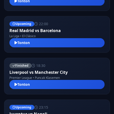
Tonton
22:00
Upcoming
Real Madrid vs Barcelona
La Liga • El Clásico
Tonton
18:30
Finished
Liverpool vs Manchester City
Premier League • Puncak Klasemen
Tonton
23:15
Upcoming