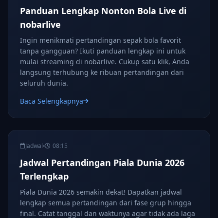
Panduan Lengkap Nonton Bola Live di
nobarlive
Ingin menikmati pertandingan sepak bola favorit
tanpa gangguan? Ikuti panduan lengkap ini untuk
mulai streaming di nobarlive. Cukup satu klik, Anda
langsung terhubung ke ribuan pertandingan dari
seluruh dunia.
Baca Selengkapnya
Jadwal
08:15
Jadwal Pertandingan Piala Dunia 2026
Terlengkap
Piala Dunia 2026 semakin dekat! Dapatkan jadwal
lengkap semua pertandingan dari fase grup hingga
final. Catat tanggal dan waktunya agar tidak ada laga