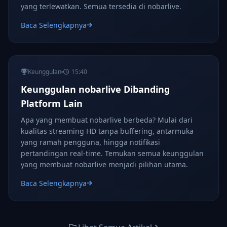
yang terlewatkan. Semua tersedia di nobarlive.
Baca Selengkapnya
Keunggulan
15:40
Keunggulan nobarlive Dibanding
Platform Lain
Apa yang membuat nobarlive berbeda? Mulai dari
kualitas streaming HD tanpa buffering, antarmuka
yang ramah pengguna, hingga notifikasi
pertandingan real-time. Temukan semua keunggulan
yang membuat nobarlive menjadi pilihan utama.
Baca Selengkapnya