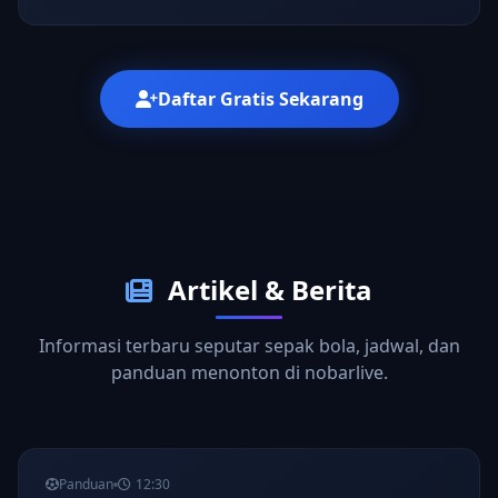
Daftar Gratis Sekarang
Artikel & Berita
Informasi terbaru seputar sepak bola, jadwal, dan
panduan menonton di nobarlive.
Panduan
12:30