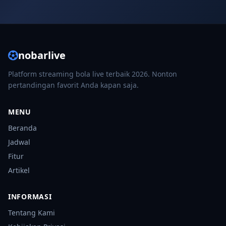
nobarlive
Platform streaming bola live terbaik 2026. Nonton
pertandingan favorit Anda kapan saja.
MENU
Beranda
Jadwal
Fitur
Artikel
INFORMASI
Tentang Kami