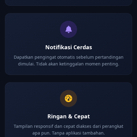
Notifikasi Cerdas
Dapatkan pengingat otomatis sebelum pertandingan
dimulai. Tidak akan ketinggalan momen penting.
Ringan & Cepat
Tampilan responsif dan cepat diakses dari perangkat
apa pun. Tanpa aplikasi tambahan.