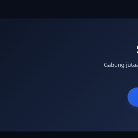
Gabung jutaa