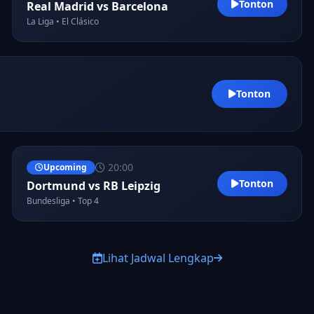
Tonton
Real Madrid vs Barcelona
La Liga • El Clásico
Tonton
20:00
Upcoming
Tonton
Dortmund vs RB Leipzig
Bundesliga • Top 4
Lihat Jadwal Lengkap