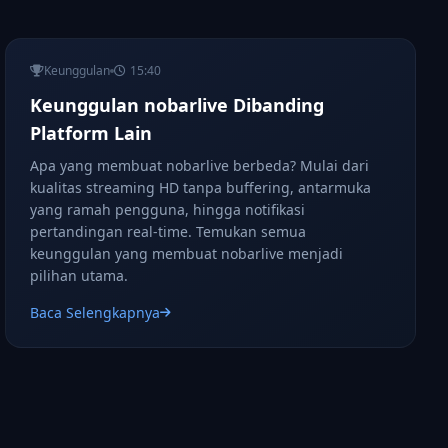
Keunggulan
15:40
Keunggulan nobarlive Dibanding
Platform Lain
Apa yang membuat nobarlive berbeda? Mulai dari
kualitas streaming HD tanpa buffering, antarmuka
yang ramah pengguna, hingga notifikasi
pertandingan real-time. Temukan semua
keunggulan yang membuat nobarlive menjadi
pilihan utama.
Baca Selengkapnya