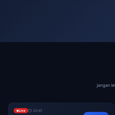
Jangan le
20:45
Live