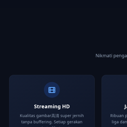
Nikmati penga
Streaming HD
Kualitas gambar高清 super jernih
Ribuan p
tanpa buffering. Setiap gerakan
liga da