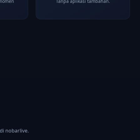
 momen
Tanpa aplikasi tambahan.
i nobarlive.