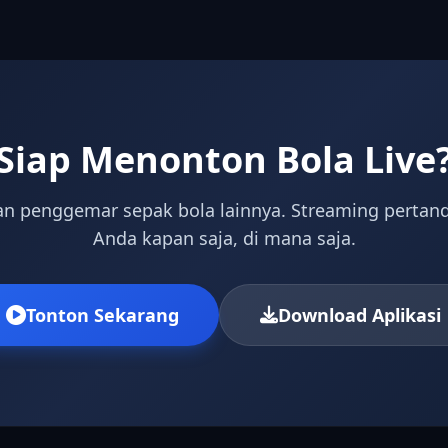
Siap Menonton Bola Live
n penggemar sepak bola lainnya. Streaming pertand
Anda kapan saja, di mana saja.
Tonton Sekarang
Download Aplikasi