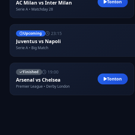
Tonton
AC Milan vs Inter Milan
Serie A • Matchday 28
23:15
Upcoming
Juventus vs Napoli
Serie A • Big Match
19:00
Finished
Tonton
Arsenal vs Chelsea
Premier League • Derby London