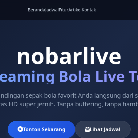
Beranda
Jadwal
Fitur
Artikel
Kontak
nobarlive
eaming Bola Live T
andingan sepak bola favorit Anda langsung dari 
tas HD super jernih. Tanpa buffering, tanpa ham
Tonton Sekarang
Lihat Jadwal