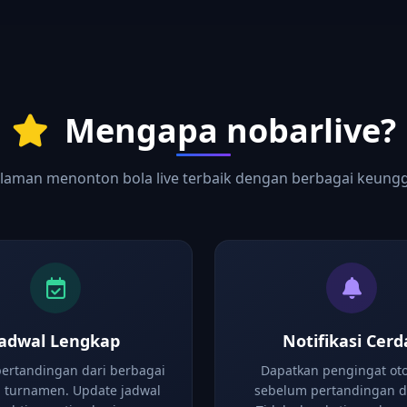
Mengapa nobarlive?
laman menonton bola live terbaik dengan berbagai keunggu
Jadwal Lengkap
Notifikasi Cerd
ertandingan dari berbagai
Dapatkan pengingat ot
n turnamen. Update jadwal
sebelum pertandingan d