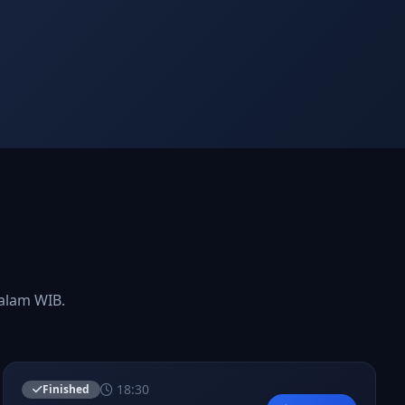
dalam WIB.
18:30
Finished