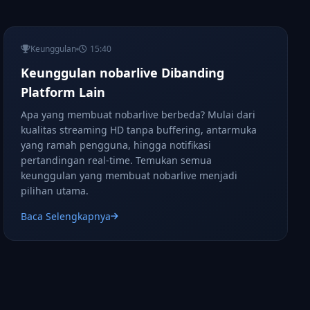
Keunggulan
15:40
Keunggulan nobarlive Dibanding
Platform Lain
Apa yang membuat nobarlive berbeda? Mulai dari
kualitas streaming HD tanpa buffering, antarmuka
yang ramah pengguna, hingga notifikasi
pertandingan real-time. Temukan semua
keunggulan yang membuat nobarlive menjadi
pilihan utama.
Baca Selengkapnya