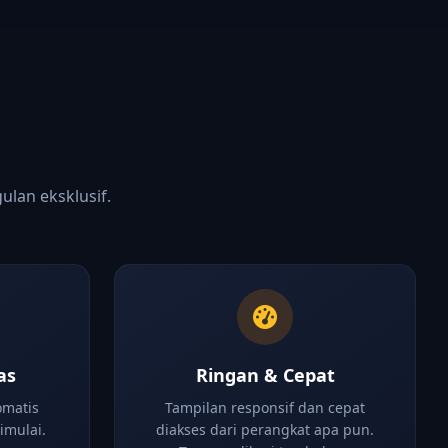
lan eksklusif.
as
Ringan & Cepat
omatis
Tampilan responsif dan cepat
imulai.
diakses dari perangkat apa pun.