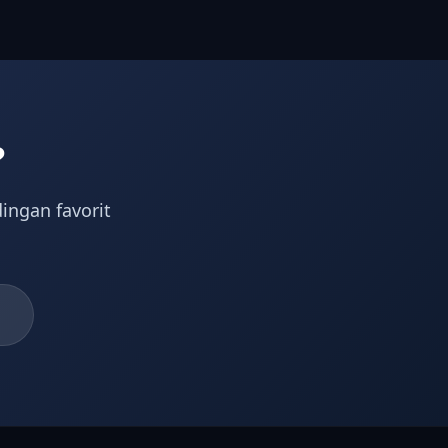
?
ingan favorit