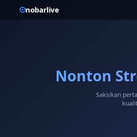
nobarlive
Nonton Str
Saksikan pert
kuali