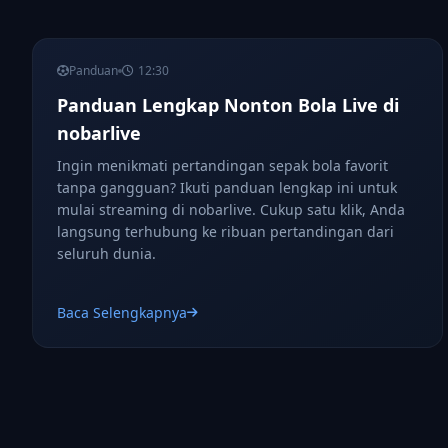
Panduan
12:30
Panduan Lengkap Nonton Bola Live di
nobarlive
Ingin menikmati pertandingan sepak bola favorit
tanpa gangguan? Ikuti panduan lengkap ini untuk
mulai streaming di nobarlive. Cukup satu klik, Anda
langsung terhubung ke ribuan pertandingan dari
seluruh dunia.
Baca Selengkapnya