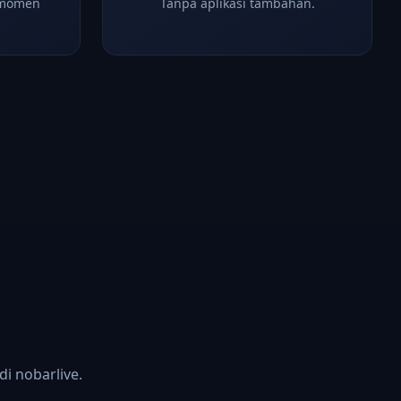
 momen
Tanpa aplikasi tambahan.
i nobarlive.