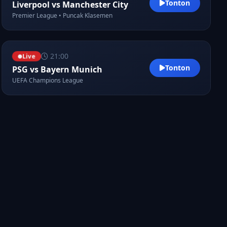
Tonton
Liverpool vs Manchester City
Premier League • Puncak Klasemen
21:00
Live
Tonton
PSG vs Bayern Munich
UEFA Champions League