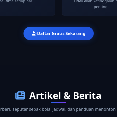
eal-time setiap hari.
Tidak akan ketinggalan
penting.
Daftar Gratis Sekarang
Artikel & Berita
erbaru seputar sepak bola, jadwal, dan panduan menonton d