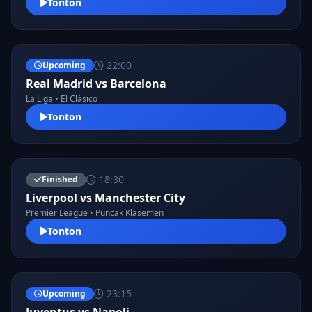
Tonton
22:00
Upcoming
Real Madrid vs Barcelona
La Liga • El Clásico
Tonton
18:30
Finished
Liverpool vs Manchester City
Premier League • Puncak Klasemen
Tonton
23:15
Upcoming