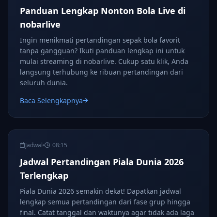
Panduan Lengkap Nonton Bola Live di
nobarlive
Ingin menikmati pertandingan sepak bola favorit
tanpa gangguan? Ikuti panduan lengkap ini untuk
mulai streaming di nobarlive. Cukup satu klik, Anda
langsung terhubung ke ribuan pertandingan dari
seluruh dunia.
Baca Selengkapnya
Jadwal
08:15
Jadwal Pertandingan Piala Dunia 2026
Terlengkap
Piala Dunia 2026 semakin dekat! Dapatkan jadwal
lengkap semua pertandingan dari fase grup hingga
final. Catat tanggal dan waktunya agar tidak ada laga