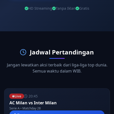
HD Streaming
Tanpa Iklan
Gratis
Jadwal Pertandingan
Jangan lewatkan aksi terbaik dari liga-liga top dunia.
Semua waktu dalam WIB.
20:45
Live
AC Milan vs Inter Milan
Serie A • Matchday 28