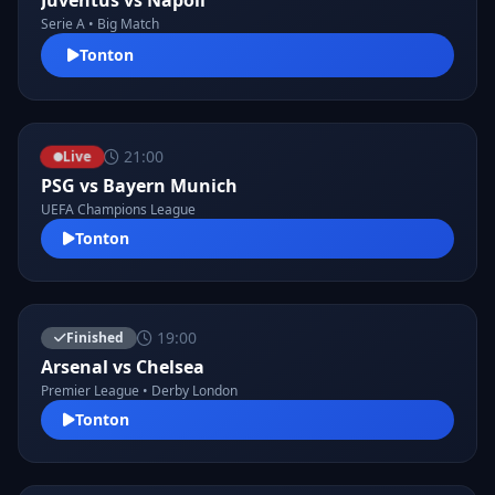
Juventus vs Napoli
Serie A • Big Match
Tonton
21:00
Live
PSG vs Bayern Munich
UEFA Champions League
Tonton
19:00
Finished
Arsenal vs Chelsea
Premier League • Derby London
Tonton