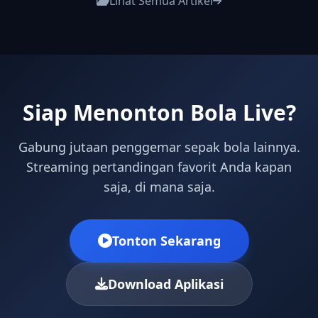
Lihat Semua Artikel
Siap Menonton Bola Live?
Gabung jutaan penggemar sepak bola lainnya.
Streaming pertandingan favorit Anda kapan
saja, di mana saja.
Tonton Sekarang
Download Aplikasi