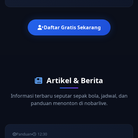
Daftar Gratis Sekarang
Artikel & Berita
Informasi terbaru seputar sepak bola, jadwal, dan
panduan menonton di nobarlive.
Panduan
12:30