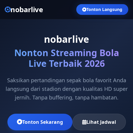
nobarlive
Tonton Langsung
nobarlive
Nonton Streaming Bola
Live Terbaik 2026
Saksikan pertandingan sepak bola favorit Anda
langsung dari stadion dengan kualitas HD super
jernih. Tanpa buffering, tanpa hambatan.
Tonton Sekarang
Lihat Jadwal