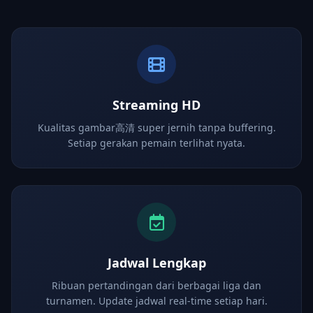
Streaming HD
Kualitas gambar高清 super jernih tanpa buffering.
Setiap gerakan pemain terlihat nyata.
Jadwal Lengkap
Ribuan pertandingan dari berbagai liga dan
turnamen. Update jadwal real-time setiap hari.