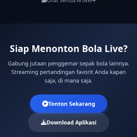
Lihat Semua Artikel
Siap Menonton Bola Live?
Gabung jutaan penggemar sepak bola lainnya.
Streaming pertandingan favorit Anda kapan
saja, di mana saja.
Tonton Sekarang
Download Aplikasi