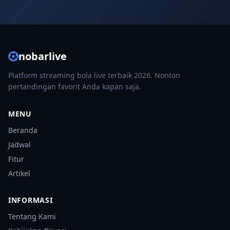
nobarlive
Platform streaming bola live terbaik 2026. Nonton
pertandingan favorit Anda kapan saja.
MENU
Beranda
Jadwal
Fitur
Artikel
INFORMASI
Tentang Kami