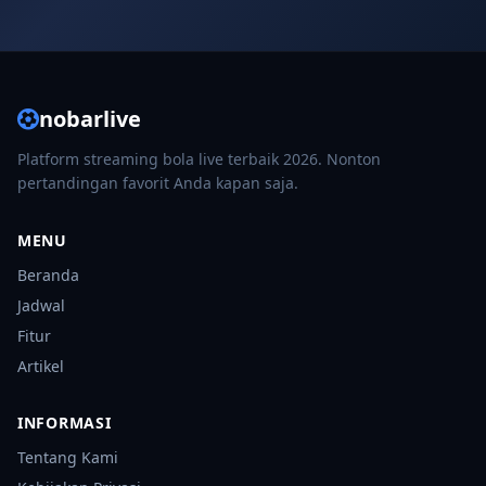
nobarlive
Platform streaming bola live terbaik 2026. Nonton
pertandingan favorit Anda kapan saja.
MENU
Beranda
Jadwal
Fitur
Artikel
INFORMASI
Tentang Kami