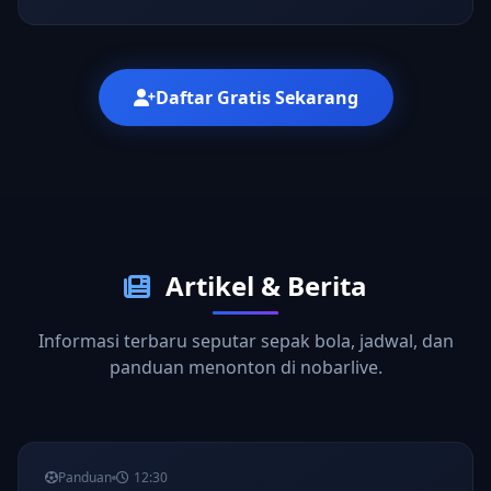
Daftar Gratis Sekarang
Artikel & Berita
Informasi terbaru seputar sepak bola, jadwal, dan
panduan menonton di nobarlive.
Panduan
12:30