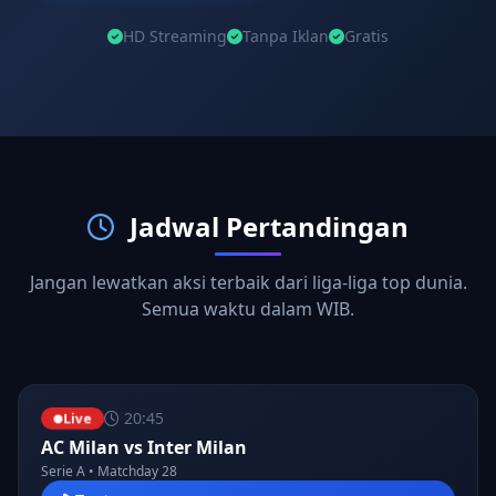
HD Streaming
Tanpa Iklan
Gratis
Jadwal Pertandingan
Jangan lewatkan aksi terbaik dari liga-liga top dunia.
Semua waktu dalam WIB.
20:45
Live
AC Milan vs Inter Milan
Serie A • Matchday 28