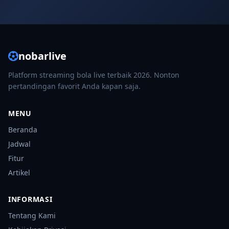
nobarlive
Platform streaming bola live terbaik 2026. Nonton
pertandingan favorit Anda kapan saja.
MENU
Beranda
Jadwal
Fitur
Artikel
INFORMASI
Tentang Kami