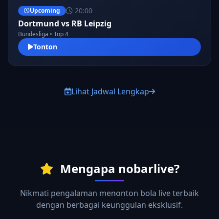
20:00
Upcoming
Dortmund vs RB Leipzig
Bundesliga • Top 4
Tonton
Lihat Jadwal Lengkap
Mengapa nobarlive?
Nikmati pengalaman menonton bola live terbaik
dengan berbagai keunggulan eksklusif.