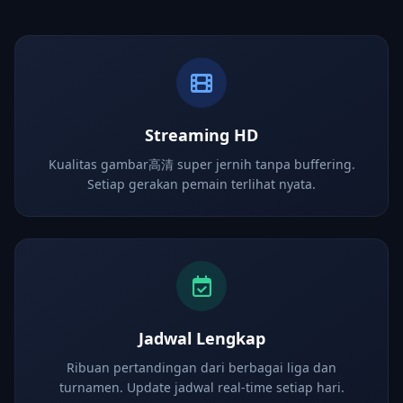
Streaming HD
Kualitas gambar高清 super jernih tanpa buffering.
Setiap gerakan pemain terlihat nyata.
Jadwal Lengkap
Ribuan pertandingan dari berbagai liga dan
turnamen. Update jadwal real-time setiap hari.