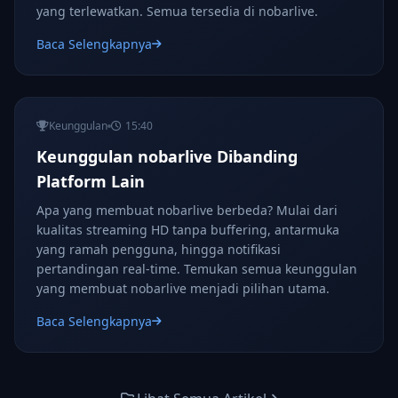
yang terlewatkan. Semua tersedia di nobarlive.
Baca Selengkapnya
Keunggulan
15:40
Keunggulan nobarlive Dibanding
Platform Lain
Apa yang membuat nobarlive berbeda? Mulai dari
kualitas streaming HD tanpa buffering, antarmuka
yang ramah pengguna, hingga notifikasi
pertandingan real-time. Temukan semua keunggulan
yang membuat nobarlive menjadi pilihan utama.
Baca Selengkapnya