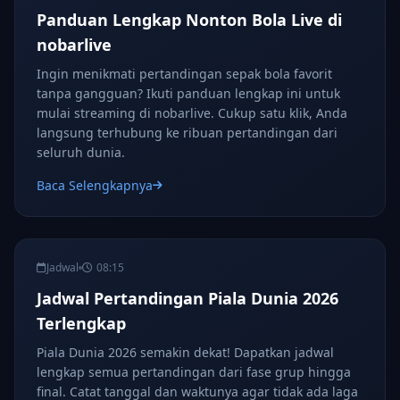
Panduan Lengkap Nonton Bola Live di
nobarlive
Ingin menikmati pertandingan sepak bola favorit
tanpa gangguan? Ikuti panduan lengkap ini untuk
mulai streaming di nobarlive. Cukup satu klik, Anda
langsung terhubung ke ribuan pertandingan dari
seluruh dunia.
Baca Selengkapnya
Jadwal
08:15
Jadwal Pertandingan Piala Dunia 2026
Terlengkap
Piala Dunia 2026 semakin dekat! Dapatkan jadwal
lengkap semua pertandingan dari fase grup hingga
final. Catat tanggal dan waktunya agar tidak ada laga