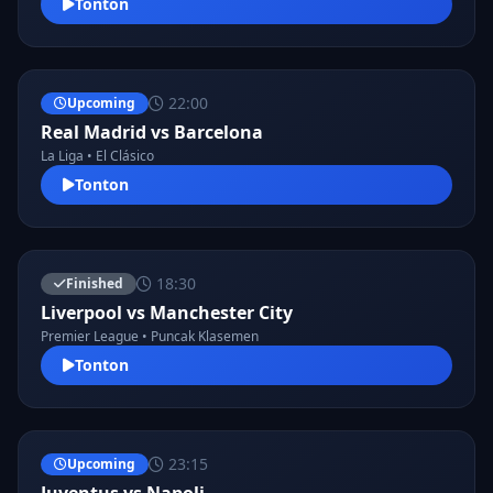
Tonton
22:00
Upcoming
Real Madrid vs Barcelona
La Liga • El Clásico
Tonton
18:30
Finished
Liverpool vs Manchester City
Premier League • Puncak Klasemen
Tonton
23:15
Upcoming