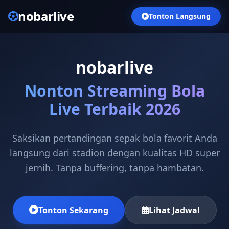
nobarlive
Tonton Langsung
nobarlive
Nonton Streaming Bola
Live Terbaik 2026
Saksikan pertandingan sepak bola favorit Anda
langsung dari stadion dengan kualitas HD super
jernih. Tanpa buffering, tanpa hambatan.
Tonton Sekarang
Lihat Jadwal