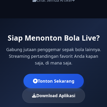
Lihat Semua Artikel
Siap Menonton Bola Live?
Gabung jutaan penggemar sepak bola lainnya.
Streaming pertandingan favorit Anda kapan
saja, di mana saja.
Tonton Sekarang
Download Aplikasi