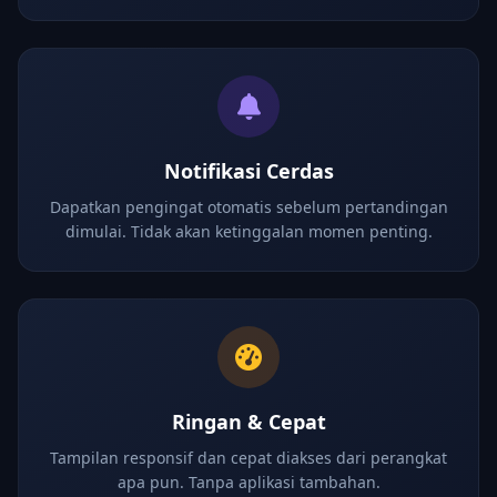
Notifikasi Cerdas
Dapatkan pengingat otomatis sebelum pertandingan
dimulai. Tidak akan ketinggalan momen penting.
Ringan & Cepat
Tampilan responsif dan cepat diakses dari perangkat
apa pun. Tanpa aplikasi tambahan.