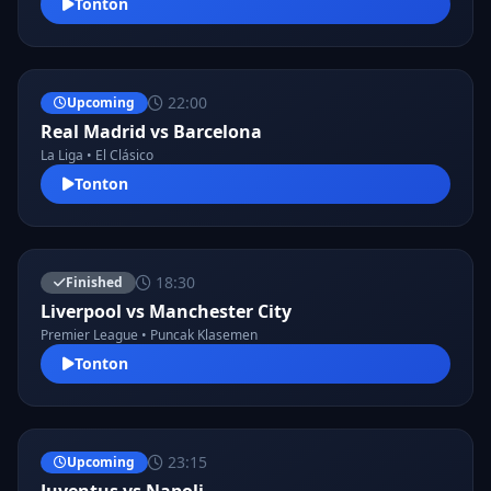
Tonton
22:00
Upcoming
Real Madrid vs Barcelona
La Liga • El Clásico
Tonton
18:30
Finished
Liverpool vs Manchester City
Premier League • Puncak Klasemen
Tonton
23:15
Upcoming