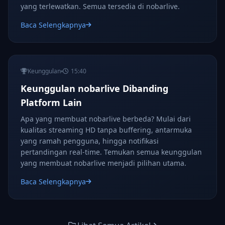
yang terlewatkan. Semua tersedia di nobarlive.
Baca Selengkapnya
Keunggulan
15:40
Keunggulan nobarlive Dibanding
Platform Lain
Apa yang membuat nobarlive berbeda? Mulai dari
kualitas streaming HD tanpa buffering, antarmuka
yang ramah pengguna, hingga notifikasi
pertandingan real-time. Temukan semua keunggulan
yang membuat nobarlive menjadi pilihan utama.
Baca Selengkapnya