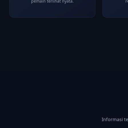
pemain terlihat nyata.
r
Informasi t