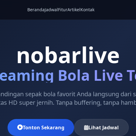
Beranda
Jadwal
Fitur
Artikel
Kontak
nobarlive
eaming Bola Live T
andingan sepak bola favorit Anda langsung dari 
tas HD super jernih. Tanpa buffering, tanpa ham
Tonton Sekarang
Lihat Jadwal