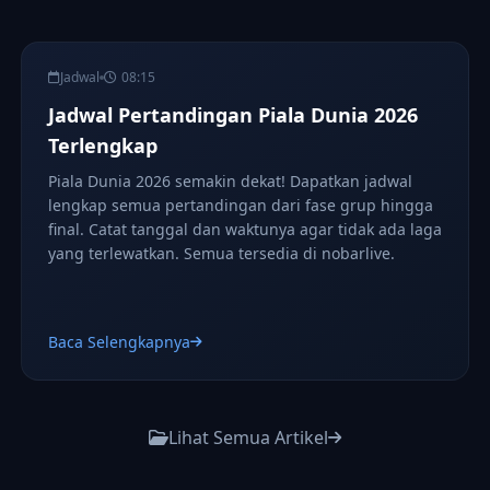
Jadwal
08:15
Jadwal Pertandingan Piala Dunia 2026
Terlengkap
Piala Dunia 2026 semakin dekat! Dapatkan jadwal
lengkap semua pertandingan dari fase grup hingga
final. Catat tanggal dan waktunya agar tidak ada laga
yang terlewatkan. Semua tersedia di nobarlive.
Baca Selengkapnya
Lihat Semua Artikel