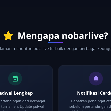
Mengapa nobarlive?
laman menonton bola live terbaik dengan berbagai keunggu
Jadwal Lengkap
Notifikasi Cerd
ertandingan dari berbagai
Dapatkan pengingat ot
n turnamen. Update jadwal
sebelum pertandingan d