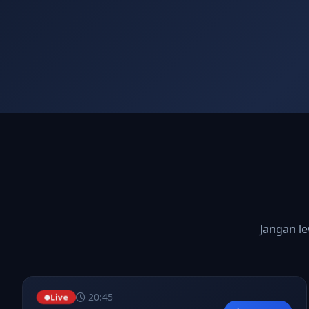
Jangan le
20:45
Live