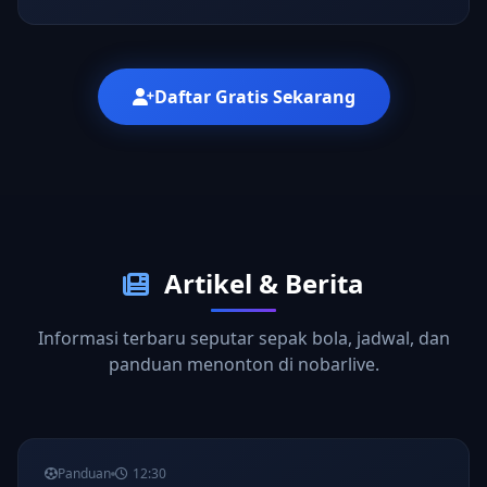
Daftar Gratis Sekarang
Artikel & Berita
Informasi terbaru seputar sepak bola, jadwal, dan
panduan menonton di nobarlive.
Panduan
12:30