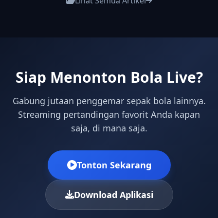
Lihat Semua Artikel
Siap Menonton Bola Live?
Gabung jutaan penggemar sepak bola lainnya.
Streaming pertandingan favorit Anda kapan
saja, di mana saja.
Tonton Sekarang
Download Aplikasi