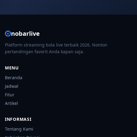
nobarlive
Platform streaming bola live terbaik 2026. Nonton
pertandingan favorit Anda kapan saja.
MENU
Beranda
Jadwal
Fitur
Artikel
INFORMASI
Tentang Kami