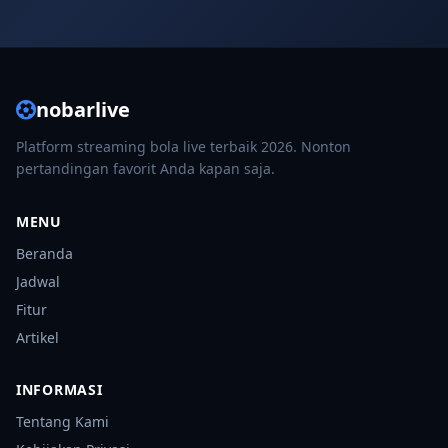
nobarlive
Platform streaming bola live terbaik 2026. Nonton
pertandingan favorit Anda kapan saja.
MENU
Beranda
Jadwal
Fitur
Artikel
INFORMASI
Tentang Kami