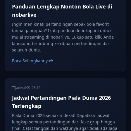
Panduan Lengkap Nonton Bola Live di
nobarlive
Ingin menikmati pertandingan sepak bola favorit
tanpa gangguan? Ikuti panduan lengkap ini untuk
mulai streaming di nobarlive. Cukup satu klik, Anda
langsung terhubung ke ribuan pertandingan dari
seluruh dunia.
Baca Selengkapnya
Jadwal
08:15
Jadwal Pertandingan Piala Dunia 2026
Terlengkap
Piala Dunia 2026 semakin dekat! Dapatkan jadwal
lengkap semua pertandingan dari fase grup hingga
final. Catat tanggal dan waktunya agar tidak ada laga