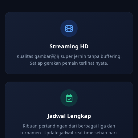
Streaming HD
Kualitas gambar高清 super jernih tanpa buffering.
Setiap gerakan pemain terlihat nyata.
Jadwal Lengkap
Ribuan pertandingan dari berbagai liga dan
turnamen. Update jadwal real-time setiap hari.