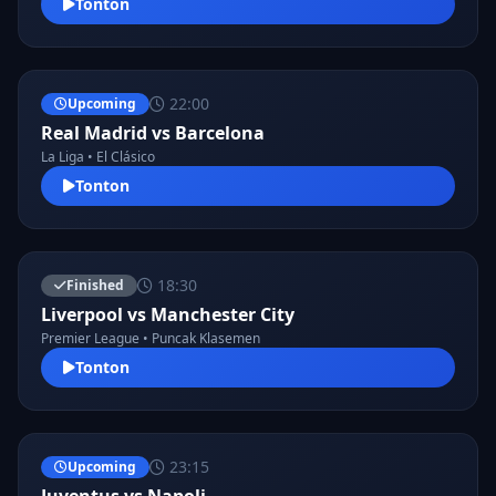
Tonton
22:00
Upcoming
Real Madrid vs Barcelona
La Liga • El Clásico
Tonton
18:30
Finished
Liverpool vs Manchester City
Premier League • Puncak Klasemen
Tonton
23:15
Upcoming