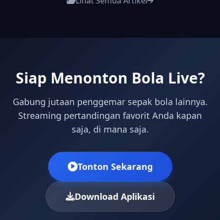
Lihat Semua Artikel
Siap Menonton Bola Live?
Gabung jutaan penggemar sepak bola lainnya.
Streaming pertandingan favorit Anda kapan
saja, di mana saja.
Tonton Sekarang
Download Aplikasi