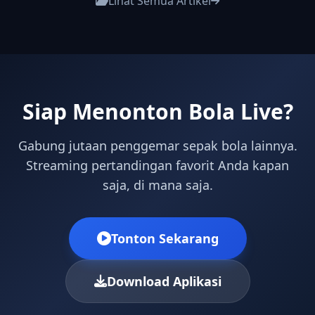
Lihat Semua Artikel
Siap Menonton Bola Live?
Gabung jutaan penggemar sepak bola lainnya.
Streaming pertandingan favorit Anda kapan
saja, di mana saja.
Tonton Sekarang
Download Aplikasi