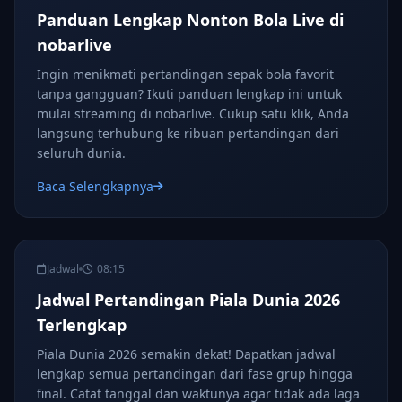
Panduan Lengkap Nonton Bola Live di
nobarlive
Ingin menikmati pertandingan sepak bola favorit
tanpa gangguan? Ikuti panduan lengkap ini untuk
mulai streaming di nobarlive. Cukup satu klik, Anda
langsung terhubung ke ribuan pertandingan dari
seluruh dunia.
Baca Selengkapnya
Jadwal
08:15
Jadwal Pertandingan Piala Dunia 2026
Terlengkap
Piala Dunia 2026 semakin dekat! Dapatkan jadwal
lengkap semua pertandingan dari fase grup hingga
final. Catat tanggal dan waktunya agar tidak ada laga