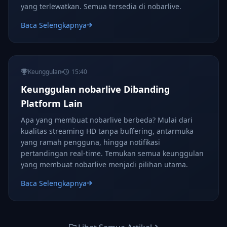
yang terlewatkan. Semua tersedia di nobarlive.
Baca Selengkapnya
Keunggulan
15:40
Keunggulan nobarlive Dibanding
Platform Lain
Apa yang membuat nobarlive berbeda? Mulai dari
kualitas streaming HD tanpa buffering, antarmuka
yang ramah pengguna, hingga notifikasi
pertandingan real-time. Temukan semua keunggulan
yang membuat nobarlive menjadi pilihan utama.
Baca Selengkapnya