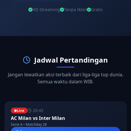
HD Streaming
Tanpa Iklan
Gratis
Jadwal Pertandingan
Jangan lewatkan aksi terbaik dari liga-liga top dunia.
Semua waktu dalam WIB.
20:45
Live
AC Milan vs Inter Milan
Serie A • Matchday 28