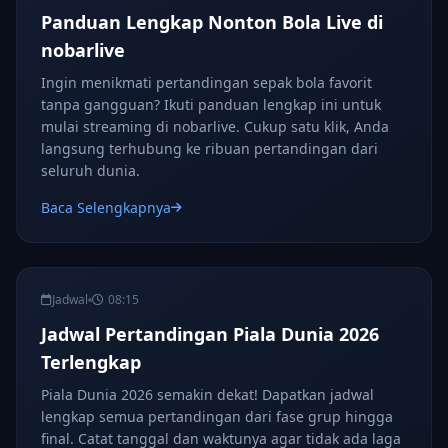
Panduan Lengkap Nonton Bola Live di
nobarlive
Ingin menikmati pertandingan sepak bola favorit
tanpa gangguan? Ikuti panduan lengkap ini untuk
mulai streaming di nobarlive. Cukup satu klik, Anda
langsung terhubung ke ribuan pertandingan dari
seluruh dunia.
Baca Selengkapnya
Jadwal
08:15
Jadwal Pertandingan Piala Dunia 2026
Terlengkap
Piala Dunia 2026 semakin dekat! Dapatkan jadwal
lengkap semua pertandingan dari fase grup hingga
final. Catat tanggal dan waktunya agar tidak ada laga