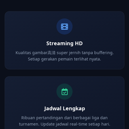
Streaming HD
Kualitas gambar高清 super jernih tanpa buffering.
Setiap gerakan pemain terlihat nyata.
Jadwal Lengkap
Ribuan pertandingan dari berbagai liga dan
turnamen. Update jadwal real-time setiap hari.