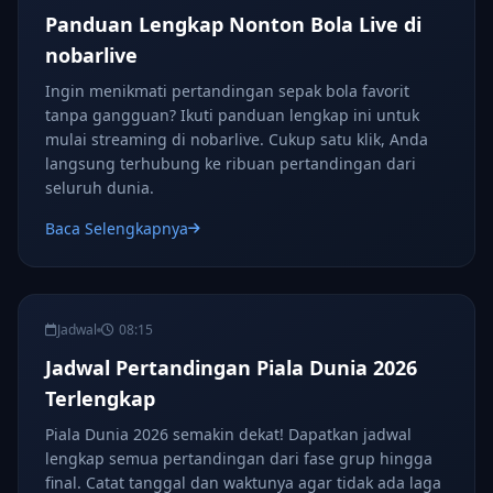
Panduan Lengkap Nonton Bola Live di
nobarlive
Ingin menikmati pertandingan sepak bola favorit
tanpa gangguan? Ikuti panduan lengkap ini untuk
mulai streaming di nobarlive. Cukup satu klik, Anda
langsung terhubung ke ribuan pertandingan dari
seluruh dunia.
Baca Selengkapnya
Jadwal
08:15
Jadwal Pertandingan Piala Dunia 2026
Terlengkap
Piala Dunia 2026 semakin dekat! Dapatkan jadwal
lengkap semua pertandingan dari fase grup hingga
final. Catat tanggal dan waktunya agar tidak ada laga