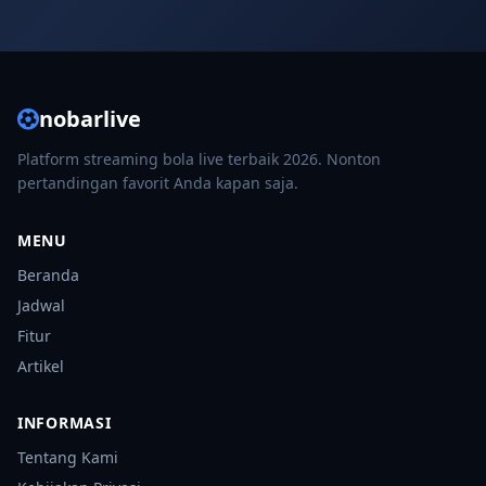
nobarlive
Platform streaming bola live terbaik 2026. Nonton
pertandingan favorit Anda kapan saja.
MENU
Beranda
Jadwal
Fitur
Artikel
INFORMASI
Tentang Kami