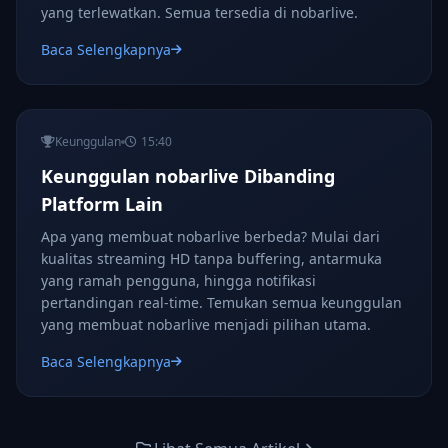
yang terlewatkan. Semua tersedia di nobarlive.
Baca Selengkapnya
Keunggulan
15:40
Keunggulan nobarlive Dibanding
Platform Lain
Apa yang membuat nobarlive berbeda? Mulai dari
kualitas streaming HD tanpa buffering, antarmuka
yang ramah pengguna, hingga notifikasi
pertandingan real-time. Temukan semua keunggulan
yang membuat nobarlive menjadi pilihan utama.
Baca Selengkapnya