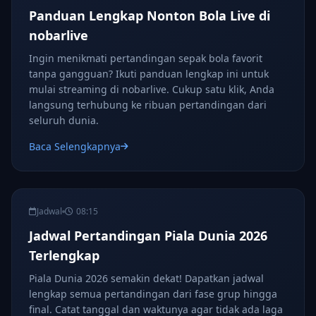
Panduan Lengkap Nonton Bola Live di
nobarlive
Ingin menikmati pertandingan sepak bola favorit
tanpa gangguan? Ikuti panduan lengkap ini untuk
mulai streaming di nobarlive. Cukup satu klik, Anda
langsung terhubung ke ribuan pertandingan dari
seluruh dunia.
Baca Selengkapnya
Jadwal
08:15
Jadwal Pertandingan Piala Dunia 2026
Terlengkap
Piala Dunia 2026 semakin dekat! Dapatkan jadwal
lengkap semua pertandingan dari fase grup hingga
final. Catat tanggal dan waktunya agar tidak ada laga