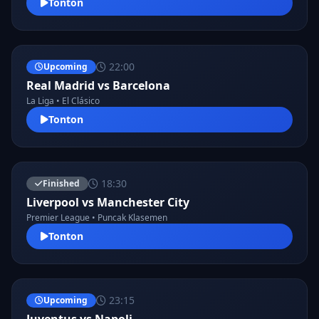
Tonton
22:00
Upcoming
Real Madrid vs Barcelona
La Liga • El Clásico
Tonton
18:30
Finished
Liverpool vs Manchester City
Premier League • Puncak Klasemen
Tonton
23:15
Upcoming