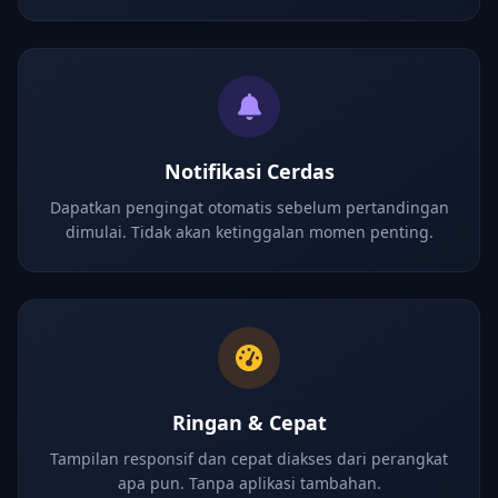
Notifikasi Cerdas
Dapatkan pengingat otomatis sebelum pertandingan
dimulai. Tidak akan ketinggalan momen penting.
Ringan & Cepat
Tampilan responsif dan cepat diakses dari perangkat
apa pun. Tanpa aplikasi tambahan.