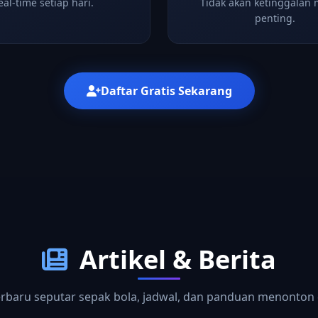
eal-time setiap hari.
Tidak akan ketinggalan
penting.
Daftar Gratis Sekarang
Artikel & Berita
erbaru seputar sepak bola, jadwal, dan panduan menonton d