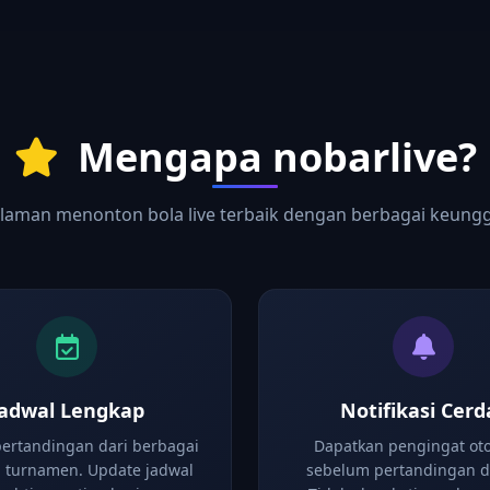
Mengapa nobarlive?
laman menonton bola live terbaik dengan berbagai keunggu
Jadwal Lengkap
Notifikasi Cerd
ertandingan dari berbagai
Dapatkan pengingat ot
n turnamen. Update jadwal
sebelum pertandingan d