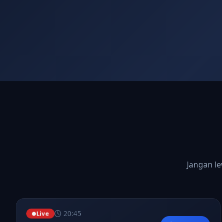
Jangan le
20:45
Live