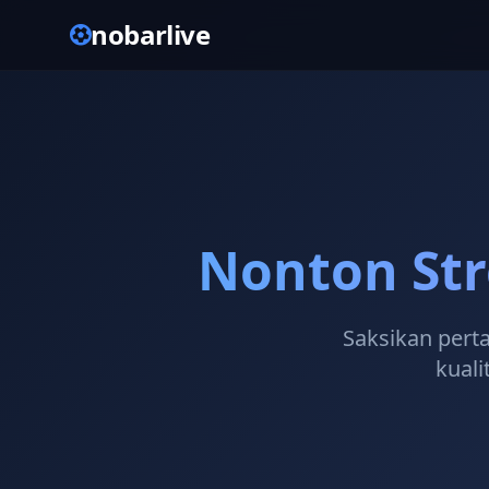
nobarlive
Nonton Str
Saksikan pert
kuali