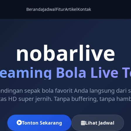
Beranda
Jadwal
Fitur
Artikel
Kontak
nobarlive
eaming Bola Live T
andingan sepak bola favorit Anda langsung dari 
tas HD super jernih. Tanpa buffering, tanpa ham
Tonton Sekarang
Lihat Jadwal