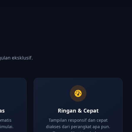
lan eksklusif.
as
Ringan & Cepat
omatis
Tampilan responsif dan cepat
imulai.
diakses dari perangkat apa pun.