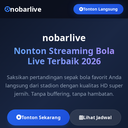
nobarlive
Tonton Langsung
nobarlive
Nonton Streaming Bola
Live Terbaik 2026
Saksikan pertandingan sepak bola favorit Anda
langsung dari stadion dengan kualitas HD super
jernih. Tanpa buffering, tanpa hambatan.
Tonton Sekarang
Lihat Jadwal