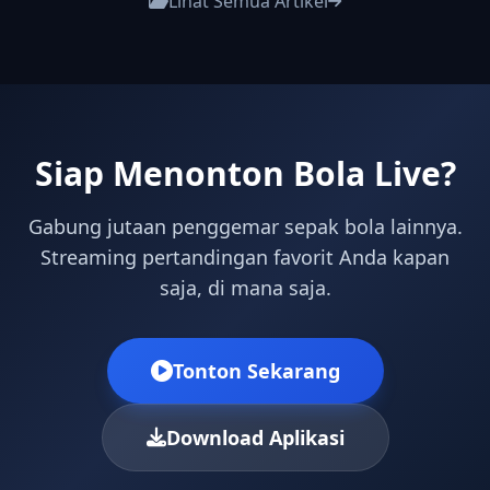
Lihat Semua Artikel
Siap Menonton Bola Live?
Gabung jutaan penggemar sepak bola lainnya.
Streaming pertandingan favorit Anda kapan
saja, di mana saja.
Tonton Sekarang
Download Aplikasi