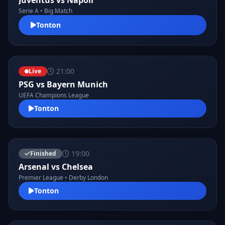
Juventus vs Napoli
Serie A • Big Match
Tonton
21:00
Live
PSG vs Bayern Munich
UEFA Champions League
Tonton
19:00
Finished
Arsenal vs Chelsea
Premier League • Derby London
Tonton