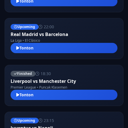
Tonton
22:00
Upcoming
Real Madrid vs Barcelona
La Liga • El Clásico
Tonton
18:30
Finished
Liverpool vs Manchester City
Premier League • Puncak Klasemen
Tonton
23:15
Upcoming