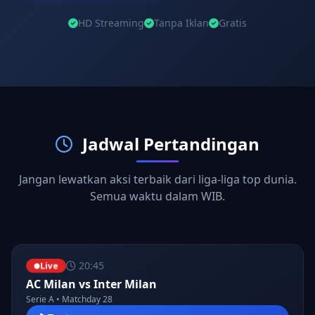
HD Streaming
Tanpa Iklan
Gratis
Jadwal Pertandingan
Jangan lewatkan aksi terbaik dari liga-liga top dunia.
Semua waktu dalam WIB.
20:45
Live
AC Milan vs Inter Milan
Serie A • Matchday 28