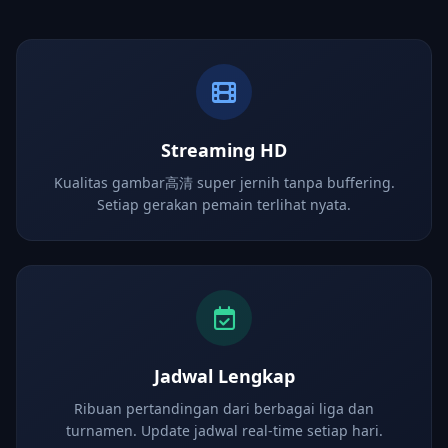
Streaming HD
Kualitas gambar高清 super jernih tanpa buffering.
Setiap gerakan pemain terlihat nyata.
Jadwal Lengkap
Ribuan pertandingan dari berbagai liga dan
turnamen. Update jadwal real-time setiap hari.