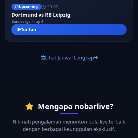
20:00
Upcoming
Dortmund vs RB Leipzig
Bundesliga • Top 4
Tonton
Lihat Jadwal Lengkap
Mengapa nobarlive?
Nikmati pengalaman menonton bola live terbaik
dengan berbagai keunggulan eksklusif.