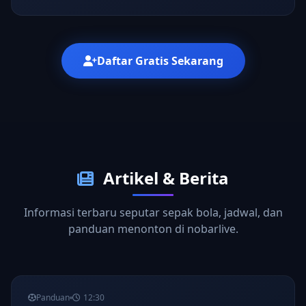
Daftar Gratis Sekarang
Artikel & Berita
Informasi terbaru seputar sepak bola, jadwal, dan
panduan menonton di nobarlive.
Panduan
12:30