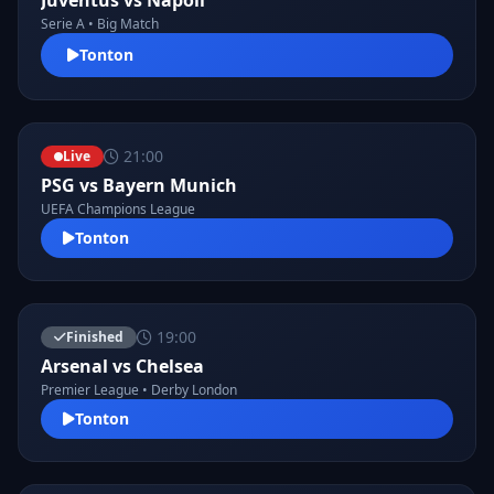
Juventus vs Napoli
Serie A • Big Match
Tonton
21:00
Live
PSG vs Bayern Munich
UEFA Champions League
Tonton
19:00
Finished
Arsenal vs Chelsea
Premier League • Derby London
Tonton