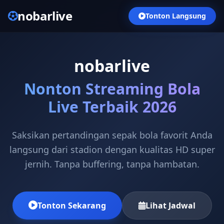
nobarlive
Tonton Langsung
nobarlive
Nonton Streaming Bola
Live Terbaik 2026
Saksikan pertandingan sepak bola favorit Anda
langsung dari stadion dengan kualitas HD super
jernih. Tanpa buffering, tanpa hambatan.
Tonton Sekarang
Lihat Jadwal