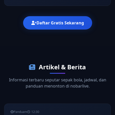
Daftar Gratis Sekarang
Artikel & Berita
Informasi terbaru seputar sepak bola, jadwal, dan
panduan menonton di nobarlive.
Panduan
12:30