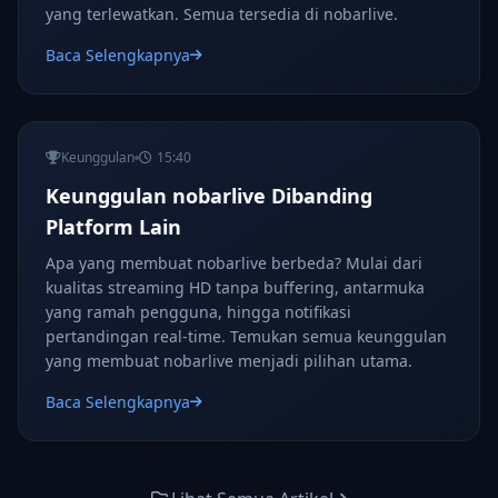
yang terlewatkan. Semua tersedia di nobarlive.
Baca Selengkapnya
Keunggulan
15:40
Keunggulan nobarlive Dibanding
Platform Lain
Apa yang membuat nobarlive berbeda? Mulai dari
kualitas streaming HD tanpa buffering, antarmuka
yang ramah pengguna, hingga notifikasi
pertandingan real-time. Temukan semua keunggulan
yang membuat nobarlive menjadi pilihan utama.
Baca Selengkapnya